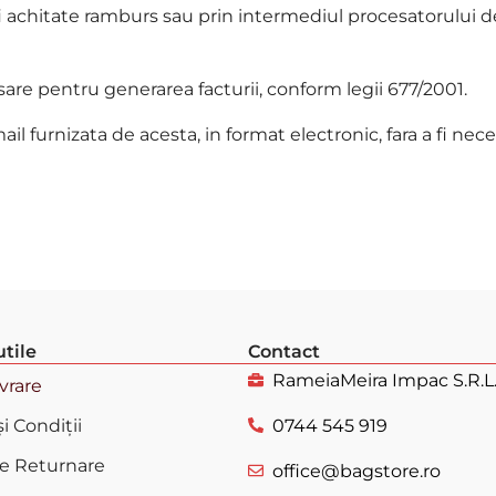
i achitate ramburs sau prin intermediul procesatorului de 
sare pentru generarea facturii, conform legii 677/2001.
mail furnizata de acesta, in format electronic, fara a fi n
utile
Contact
RameiaMeira Impac S.R.L
ivrare
i Condiții
0744 545 919
de Returnare
office@bagstore.ro