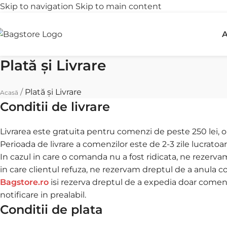
Skip to navigation
Skip to main content
Transport gratuit
R
A
peste 250 lei
î
Plată și Livrare
/
Plată și Livrare
Acasă
Conditii de livrare
Livrarea este gratuita pentru comenzi de peste 250 lei, ori
Perioada de livrare a comenzilor este de 2-3 zile lucratoar
In cazul in care o comanda nu a fost ridicata, ne rezervam 
in care clientul refuza, ne rezervam dreptul de a anula 
Bagstore.ro
isi rezerva dreptul de a expedia doar comenzi
notificare in prealabil.
Conditii de plata