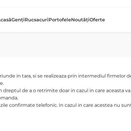
etur gratuit
Banii În
casă
Genți
Rucsacuri
Portofele
Noutăți
Oferte
n 30 de zile
Rapid
unde in tara, si se realizeaza prin intermediul firmelor de
e.
dreptul de a o retrimite doar in cazul in care aceasta va f
comanda.
le confirmate telefonic. In cazul in care acestea nu sunt