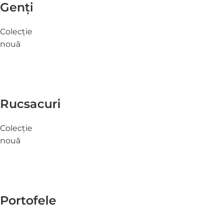
Genți
Colecție
nouă
Rucsacuri
Colecție
nouă
Portofele