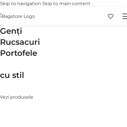
Skip to navigation
Skip to main content
Transport gratuit
Retur 
peste 250 lei
în 30 
Genți
Rucsacuri
Portofele
cu stil
Vezi produsele