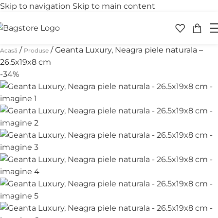
Skip to navigation
Skip to main content
Transport gratuit
Retur 
peste 250 lei
în 30 
/
/
Geanta Luxury, Neagra piele naturala –
Acasă
Produse
26.5x19x8 cm
-34%