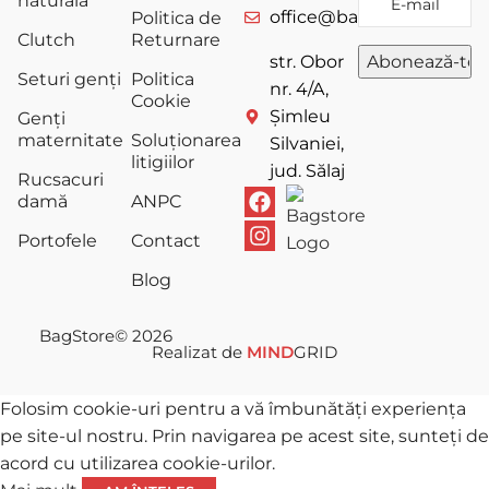
naturală
office@bagstore.ro
Politica de
Clutch
Returnare
str. Obor
Seturi genți
Politica
nr. 4/A,
Cookie
Șimleu
Genți
maternitate
Soluționarea
Silvaniei,
litigiilor
jud. Sălaj
Rucsacuri
damă
ANPC
Portofele
Contact
Blog
BagStore
© 2026
Realizat de
MIND
GRID
Folosim cookie-uri pentru a vă îmbunătăți experiența
pe site-ul nostru. Prin navigarea pe acest site, sunteți de
acord cu utilizarea cookie-urilor.