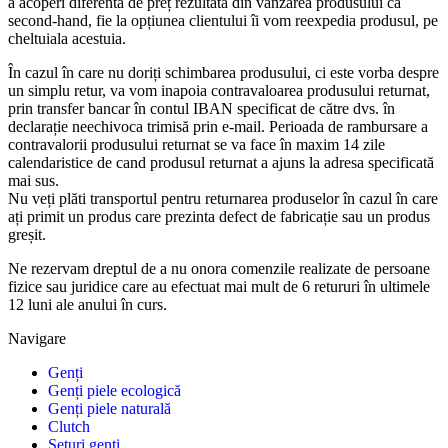
a acoperi diferenta de preț rezultată din vanzarea produsului ca
second-hand, fie la opțiunea clientului îi vom reexpedia produsul, pe
cheltuiala acestuia.
În cazul în care nu doriți schimbarea produsului, ci este vorba despre
un simplu retur, va vom inapoia contravaloarea produsului returnat,
prin transfer bancar în contul IBAN specificat de către dvs. în
declarație neechivoca trimisă prin e-mail. Perioada de rambursare a
contravalorii produsului returnat se va face în maxim 14 zile
calendaristice de cand produsul returnat a ajuns la adresa specificată
mai sus.
Nu veți plăti transportul pentru returnarea produselor în cazul în care
ați primit un produs care prezinta defect de fabricație sau un produs
greșit.
Ne rezervam dreptul de a nu onora comenzile realizate de persoane
fizice sau juridice care au efectuat mai mult de 6 retururi în ultimele
12 luni ale anului în curs.
Navigare
Genți
Genți piele ecologică
Genți piele naturală
Clutch
Seturi genți