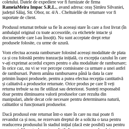
coletului. Datele de expediere vor fi furnizate de firma
RameiaMeira Impac S.R.L.
, avand adresa: oraș Șimleu Silvaniei,
județul Sălaj, Str. Obor, nr. 4/A . Cheltuielile de returnare vor fi
suportate de client.
Produsul returnat trebuie sa fie în aceeași stare în care a fost livrat (în
ambalajul original cu toate accesoriile, cu etichetele intacte și
documentele care l-au însoțit). Nu sunt acceptate drept retur
produsele folosite, cu urme de uzură.
Vom efectua aceasta rambursare folosind aceeași modalitate de plata
ca și cea folosită pentru tranzacția inițială, cu excepția cazului în care
v-ați exprimat acordul expres pentru o alta modalitate de rambursare;
în orice caz, nu vi se vor percepe comisioane ca urmare a unei astfel
de rambursari. Putem amâna rambursarea până la data la care
primim înapoi produsele, pentru a putea efectua recepția cantitativă
și calitativă a produselor returnate. Orice produs pe care îl veți
returna trebuie sa nu fie utilizat sau deteriorat. Sunteți responsabil
doar pentru diminuarea valorii produselor care rezulta din
manipulari, altele decat cele necesare pentru determinarea naturii,
calitatilor si funcționarii produselor.
Dacă produsul este returnat într-o stare în care nu mai poate fi
revandut ca și nou, ne rezervam dreptul de a solicita o taxa pentru
readucerea produsului în stadiul inițial (dacă este posibil) sau pentru