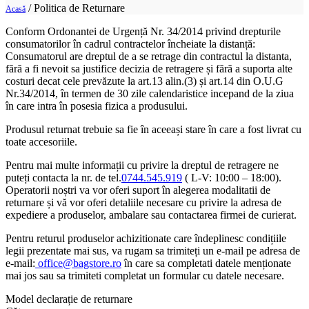
/
Politica de Returnare
Acasă
Conform Ordonantei de Urgență Nr. 34/2014 privind drepturile
consumatorilor în cadrul contractelor încheiate la distanță:
Consumatorul are dreptul de a se retrage din contractul la distanta,
fără a fi nevoit sa justifice decizia de retragere și fără a suporta alte
costuri decat cele prevăzute la art.13 alin.(3) și art.14 din O.U.G
Nr.34/2014, în termen de 30 zile calendaristice incepand de la ziua
în care intra în posesia fizica a produsului.
Produsul returnat trebuie sa fie în aceeași stare în care a fost livrat cu
toate accesoriile.
Pentru mai multe informații cu privire la dreptul de retragere ne
puteți contacta la nr. de tel.
0744.545.919
( L-V: 10:00 – 18:00).
Operatorii noștri va vor oferi suport în alegerea modalitatii de
returnare și vă vor oferi detaliile necesare cu privire la adresa de
expediere a produselor, ambalare sau contactarea firmei de curierat.
Pentru returul produselor achizitionate care îndeplinesc condițiile
legii prezentate mai sus, va rugam sa trimiteți un e-mail pe adresa de
e-mail:
office@bagstore.ro
în care sa completati datele menționate
mai jos sau sa trimiteti completat un formular cu datele necesare.
Model declarație de returnare