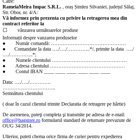
Către:
RameiaMeira Impac S.R.L.
, oraș Șimleu Silvaniei, județul Sălaj,
Str. Obor, nr. 4/A:
Vă informez prin prezenta cu privire la retragerea mea din
contract referitor la
⬜ vânzarea următoarelor produse
Informații despre vanzarea produselor
● Număr comandă: ………………………………………
● Comandate la data …./…./…………..*/, primite la data …./
…./…………..*;
● Numele clientului ………………………………………
● Adresa clientului ………………………………………
● Contul IBAN ____ ____ ____ ____ ____ ____
Data: …./…./………….
…………………………..
Semnătura clientului
( doar în cazul clientul trimite Declaratia de retragere pe hârtie)
De asemenea, puteţi completa şi transmite pe adresa de e-mail:
office@bagstore.ro
formularul standard de returnare prevazute de
OUG 34/2014.
Ulterior, puteti chema orice firma de curier pentru expedierea