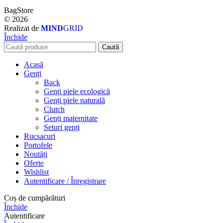
BagStore
© 2026
Realizat de
MIND
GRID
Închide
Caută
Acasă
Genți
Back
Genți piele ecologică
Genți piele naturală
Clutch
Genți maternitate
Seturi genți
Rucsacuri
Portofele
Noutăți
Oferte
Wishlist
Autentificare / Înregistrare
Coș de cumpărături
Închide
Autentificare