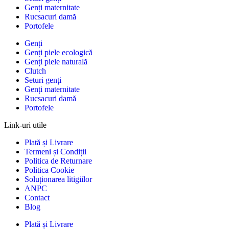
Genți maternitate
Rucsacuri damă
Portofele
Genți
Genți piele ecologică
Genți piele naturală
Clutch
Seturi genți
Genți maternitate
Rucsacuri damă
Portofele
Link-uri utile
Plată și Livrare
Termeni și Condiții
Politica de Returnare
Politica Cookie
Soluționarea litigiilor
ANPC
Contact
Blog
Plată și Livrare