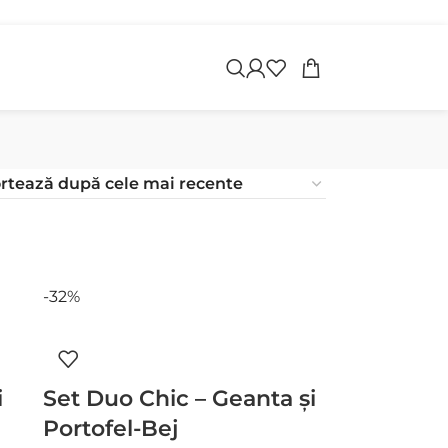
apoi
-32%
i
Set Duo Chic – Geanta și
Portofel-Bej