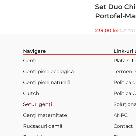
Set Duo Chi
Portofel-Ma
239,00
lei
349,00
l
Navigare
Link-uri 
Genți
Plată și L
Genți piele ecologică
Termeni ș
Genți piele naturală
Politica 
Clutch
Politica 
Seturi genți
Soluționar
Genți maternitate
ANPC
Rucsacuri damă
Contact