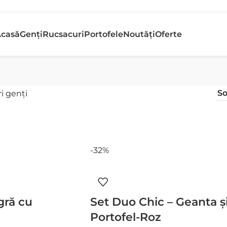
etur gratuit
Banii În
casă
Genți
Rucsacuri
Portofele
Noutăți
Oferte
n 30 de zile
Rapid
i genți
-32%
gră cu
Set Duo Chic – Geanta ș
Portofel-Roz