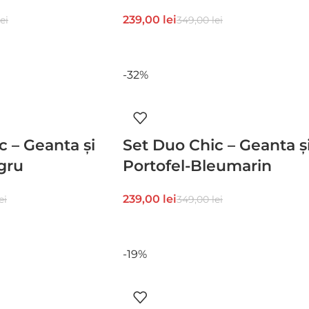
239,00
lei
lei
349,00
lei
-32%
c – Geanta și
Set Duo Chic – Geanta ș
gru
Portofel-Bleumarin
239,00
lei
ei
349,00
lei
-19%