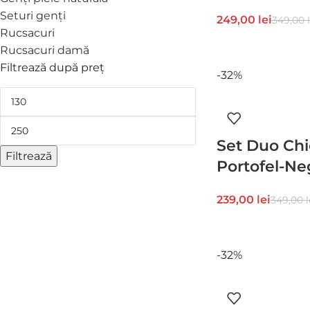
Seturi genți
249,00
lei
349,00
Rucsacuri
Rucsacuri damă
Filtrează după preț
-32%
Set Duo Chi
Filtrează
Portofel-Ne
239,00
lei
349,00
l
-32%