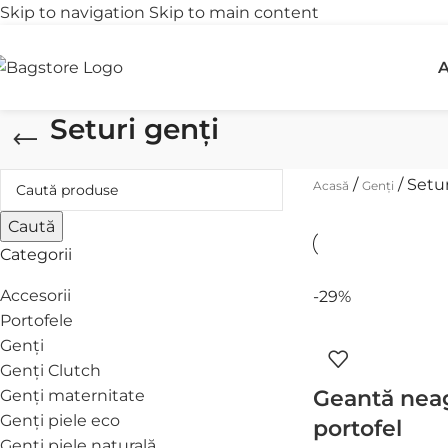
Skip to navigation
Skip to main content
Transport gratuit
R
A
peste 250 lei
î
Seturi genți
/
/
Setur
Acasă
Genți
Caută
Categorii
Accesorii
-29%
Portofele
Genți
Genți Clutch
Geantă nea
Genți maternitate
Genți piele eco
portofel
Genți piele naturală