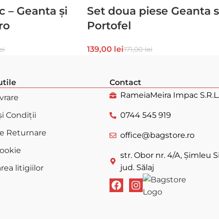
c – Geanta și
Set doua piese Geanta s
ro
Portofel
139,00
lei
ei
171,00
lei
utile
Contact
RameiaMeira Impac S.R.L
ivrare
i Condiții
0744 545 919
de Returnare
office@bagstore.ro
Cookie
str. Obor nr. 4/A, Șimleu Si
jud. Sălaj
ea litigiilor