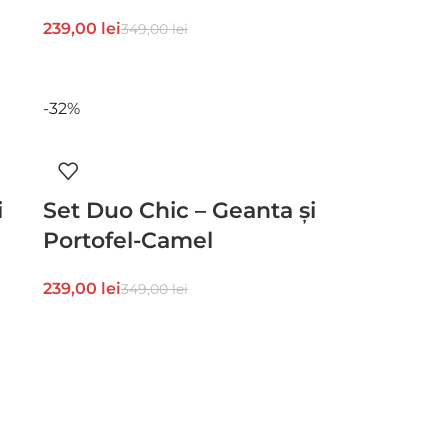
239,00
lei
349,00
lei
-32%
i
Set Duo Chic – Geanta și
Portofel-Camel
239,00
lei
349,00
lei