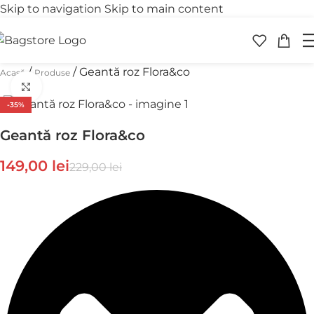
Skip to navigation
Skip to main content
Transport gratuit
peste 250 lei
/
/
Geantă roz Flora&co
Acasă
Produse
Faceți click pentru a mări
-35%
Geantă roz Flora&co
149,00
lei
229,00
lei