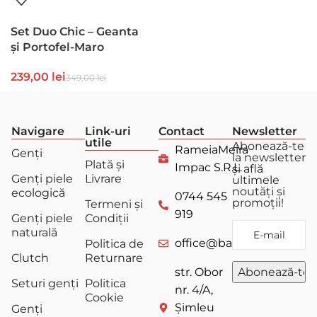
Set Duo Chic – Geanta
și Portofel-Maro
239,00
lei
349,00
lei
Navigare
Link-uri
Contact
Newsletter
utile
Abonează-te
RameiaMeira
Genți
la newsletter
Plată și
Impac S.R.L.
și află
Genți piele
Livrare
ultimele
noutăți și
ecologică
0744 545
promoții!
Termeni și
919
Genți piele
Condiții
naturală
office@bagstore.ro
Politica de
Clutch
Returnare
str. Obor
Seturi genți
Politica
nr. 4/A,
Cookie
Șimleu
Genți