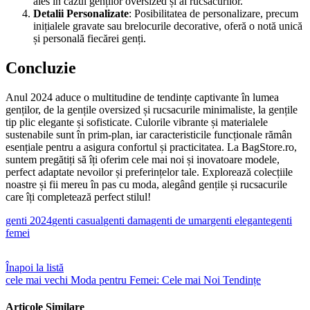
ales în cazul genților oversized și al rucsacurilor.
Detalii Personalizate
: Posibilitatea de personalizare, precum
inițialele gravate sau brelocurile decorative, oferă o notă unică
și personală fiecărei genți.
Concluzie
Anul 2024 aduce o multitudine de tendințe captivante în lumea
genților, de la gențile oversized și rucsacurile minimaliste, la gențile
tip plic elegante și sofisticate. Culorile vibrante și materialele
sustenabile sunt în prim-plan, iar caracteristicile funcționale rămân
esențiale pentru a asigura confortul și practicitatea. La BagStore.ro,
suntem pregătiți să îți oferim cele mai noi și inovatoare modele,
perfect adaptate nevoilor și preferințelor tale. Explorează colecțiile
noastre și fii mereu în pas cu moda, alegând gențile și rucsacurile
care îți completează perfect stilul!
genti 2024
genti casual
genti dama
genti de umar
genti elegante
genti
femei
Înapoi la listă
cele mai vechi
Moda pentru Femei: Cele mai Noi Tendințe
Articole Similare