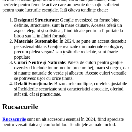
perfecte pentru femeile active care au nevoie de spațiu suficient
pentru toate lucrurile esențiale. Iată câteva tendințe cheie:
Designuri Structurate
: Gențile oversized cu forme bine
definite, structurate, sunt la mare căutare. Acestea oferă un
aspect elegant și sofisticat, fiind ideale pentru a fi purtate la
birou sau la întâlniri formale.
Materiale Sustenabile
: În 2024, se pune un accent deosebit
pe sustenabilitate. Gențile realizate din materiale ecologice,
precum pielea vegană sau țesăturile reciclate, sunt foarte
populare.
Culori Neutre și Naturale
: Paleta de culori pentru gențile
oversized include tonuri neutre precum bej, maro și negru, dar
și nuanțe naturale de verde și albastru. Aceste culori versatile
se potrivesc ușor cu orice ținută.
Detalii Funcționale
: Buzunarele multiple, curelele ajustabile
și închiderile securizate sunt caracteristici apreciate, oferind
atât stil, cât și practicitate.
Rucsacurile
Rucsacurile
sunt un alt accesoriu esențial în 2024, fiind apreciate
pentru versatilitatea și confortul lor. Tendințele actuale includ: