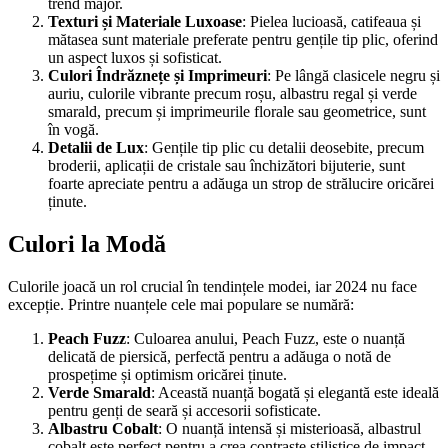
trend major.
Texturi și Materiale Luxoase
: Pielea lucioasă, catifeaua și
mătasea sunt materiale preferate pentru gențile tip plic, oferind
un aspect luxos și sofisticat.
Culori Îndrăznețe și Imprimeuri
: Pe lângă clasicele negru și
auriu, culorile vibrante precum roșu, albastru regal și verde
smarald, precum și imprimeurile florale sau geometrice, sunt
în vogă.
Detalii de Lux
: Gențile tip plic cu detalii deosebite, precum
broderii, aplicații de cristale sau închizători bijuterie, sunt
foarte apreciate pentru a adăuga un strop de strălucire oricărei
ținute.
Culori la Modă
Culorile joacă un rol crucial în tendințele modei, iar 2024 nu face
excepție. Printre nuanțele cele mai populare se numără:
Peach Fuzz
: Culoarea anului, Peach Fuzz, este o nuanță
delicată de piersică, perfectă pentru a adăuga o notă de
prospețime și optimism oricărei ținute.
Verde Smarald
: Această nuanță bogată și elegantă este ideală
pentru genți de seară și accesorii sofisticate.
Albastru Cobalt
: O nuanță intensă și misterioasă, albastrul
cobalt este perfect pentru a crea contraste stilistice de impact.