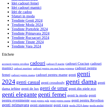
Idei cadouri femei
Idei cadouri mamici
Idei de cadou
Sfaturi in moda
Tendinte Genti 2024
Tendinte Moda 2024
Tendinte Portofele 2024
Tendinte Primavara 2024
Tendinte Rucsacuri 2024
Tendinte Tinute 2024
Tendinte Vara 2024
Etichete
cadouri
cadouri Craciun
cadouri
accesorii pentru revelion
cadouri 8 martie
mamici
cadouri pentru
cadouri martisor
cadouri pentru cea mai buna prietena
genti
femei
cadouri pentru mame
genti
cadouri pentru mama
genti dama
2024
genti casual
genti crossbody
genti
genti de umar
dama ieftine
genti de lux
genti din piele eco
genti elegante
genti femei
genti la moda
genti
pentru evenimente
genti pentru Revelion
genti pentru gala
genti pentru nunta
genti primavara
genti statement
genti vara
moda 2024 dama
moda anului