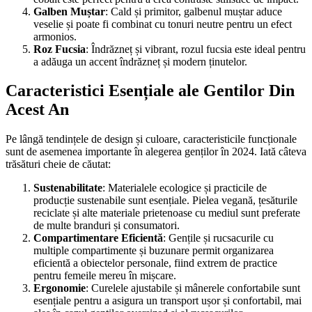
Galben Muștar
: Cald și primitor, galbenul muștar aduce
veselie și poate fi combinat cu tonuri neutre pentru un efect
armonios.
Roz Fucsia
: Îndrăzneț și vibrant, rozul fucsia este ideal pentru
a adăuga un accent îndrăzneț și modern ținutelor.
Caracteristici Esențiale ale Gentilor Din
Acest An
Pe lângă tendințele de design și culoare, caracteristicile funcționale
sunt de asemenea importante în alegerea genților în 2024. Iată câteva
trăsături cheie de căutat:
Sustenabilitate
: Materialele ecologice și practicile de
producție sustenabile sunt esențiale. Pielea vegană, țesăturile
reciclate și alte materiale prietenoase cu mediul sunt preferate
de multe branduri și consumatori.
Compartimentare Eficientă
: Gențile și rucsacurile cu
multiple compartimente și buzunare permit organizarea
eficientă a obiectelor personale, fiind extrem de practice
pentru femeile mereu în mișcare.
Ergonomie
: Curelele ajustabile și mânerele confortabile sunt
esențiale pentru a asigura un transport ușor și confortabil, mai