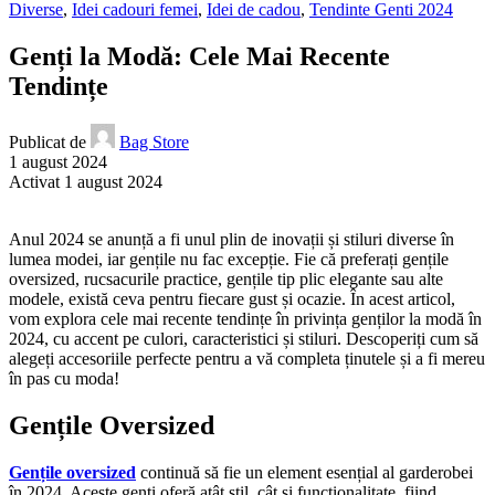
Diverse
,
Idei cadouri femei
,
Idei de cadou
,
Tendinte Genti 2024
Genți la Modă: Cele Mai Recente
Tendințe
Publicat de
Bag Store
1 august 2024
Activat 1 august 2024
Anul 2024 se anunță a fi unul plin de inovații și stiluri diverse în
lumea modei, iar gențile nu fac excepție. Fie că preferați gențile
oversized, rucsacurile practice, gențile tip plic elegante sau alte
modele, există ceva pentru fiecare gust și ocazie. În acest articol,
vom explora cele mai recente tendințe în privința genților la modă în
2024, cu accent pe culori, caracteristici și stiluri. Descoperiți cum să
alegeți accesoriile perfecte pentru a vă completa ținutele și a fi mereu
în pas cu moda!
Gențile Oversized
Gențile oversized
continuă să fie un element esențial al garderobei
în 2024. Aceste genți oferă atât stil, cât și funcționalitate, fiind