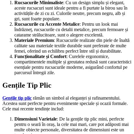
Rucsacurile Minimaliste
: Cu un design simplu și elegant,
aceste rucsacuri sunt ideale pentru a fi purtate la birou sau în
activitățile de zi cu zi. Culorile neutre, precum negru, alb și
gri, sunt foarte populare.
Rucsacurile cu Accente Metalice
: Pentru un look mai
îndrăzneț, rucsacurile cu detalii metalice, precum fermoare și
catarame strălucitoare, sunt o alegere excelentă.
Materiale Premium
: Rucsacurile realizate din piele de înaltă
calitate sau materiale textile durabile sunt preferate de multe
femei, oferind un echilibru perfect între stil și durabilitate.
Funcționalitate și Confort
: Curelele ergonomice,
compartimentele multiple și greutatea redusă sunt caracteristici
esențiale pentru rucsacurile moderne, asigurând confortul pe
parcursul întregii zile.
Gențile Tip Plic
Gențile tip plic
rămân un simbol al eleganței și rafinamentului.
Acestea sunt perfecte pentru evenimente speciale și ocazii formale.
Cele mai recente tendințe includ:
Dimensiuni Varietale
: De la gențile tip plic mini, perfecte
pentru o seară în oraș, la cele mai mari, care pot adăposti mai
multe obiecte personale, diversitatea de dimensiuni este un