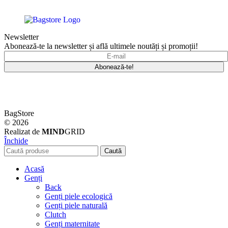
Newsletter
Abonează-te la newsletter și află ultimele noutăți și promoții!
BagStore
© 2026
Realizat de
MIND
GRID
Închide
Caută
Acasă
Genți
Back
Genți piele ecologică
Genți piele naturală
Clutch
Genți maternitate