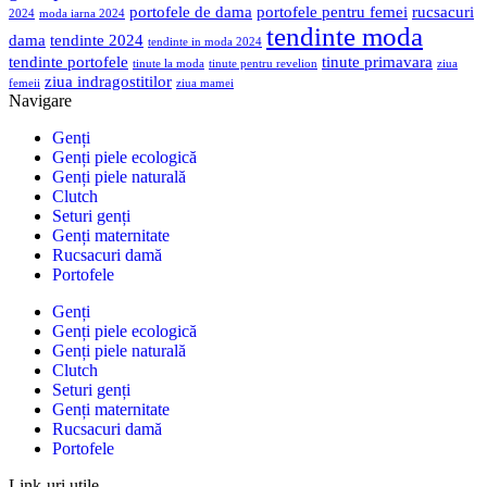
portofele de dama
portofele pentru femei
rucsacuri
2024
moda iarna 2024
tendinte moda
dama
tendinte 2024
tendinte in moda 2024
tendinte portofele
tinute primavara
tinute la moda
tinute pentru revelion
ziua
ziua indragostitilor
femeii
ziua mamei
Navigare
Genți
Genți piele ecologică
Genți piele naturală
Clutch
Seturi genți
Genți maternitate
Rucsacuri damă
Portofele
Genți
Genți piele ecologică
Genți piele naturală
Clutch
Seturi genți
Genți maternitate
Rucsacuri damă
Portofele
Link-uri utile