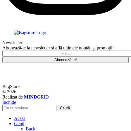
Newsletter
Abonează-te la newsletter și află ultimele noutăți și promoții!
BagStore
© 2026
Realizat de
MIND
GRID
Închide
Caută
Acasă
Genți
Back