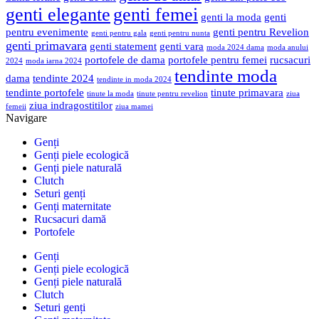
genti elegante
genti femei
genti la moda
genti
pentru evenimente
genti pentru Revelion
genti pentru gala
genti pentru nunta
genti primavara
genti statement
genti vara
moda 2024 dama
moda anului
portofele de dama
portofele pentru femei
rucsacuri
2024
moda iarna 2024
tendinte moda
dama
tendinte 2024
tendinte in moda 2024
tendinte portofele
tinute primavara
tinute la moda
tinute pentru revelion
ziua
ziua indragostitilor
femeii
ziua mamei
Navigare
Genți
Genți piele ecologică
Genți piele naturală
Clutch
Seturi genți
Genți maternitate
Rucsacuri damă
Portofele
Genți
Genți piele ecologică
Genți piele naturală
Clutch
Seturi genți