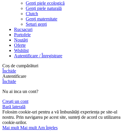
Genți piele ecologică
Genți piele naturală
Clutch
Genți maternitate
Seturi genți
Rucsacuri
Portofele
Noutăți
Oferte
Wishlist
Autentificare / Înregistrare
Coș de cumpărături
Închide
Autentificare
Închide
Nu ai inca un cont?
Creați un cont
Bară laterală
Folosim cookie-uri pentru a vă îmbunătăți experiența pe site-ul
nostru. Prin navigarea pe acest site, sunteți de acord cu utilizarea
cookie-urilor.
Mai mult
Mai mult
Am înțeles