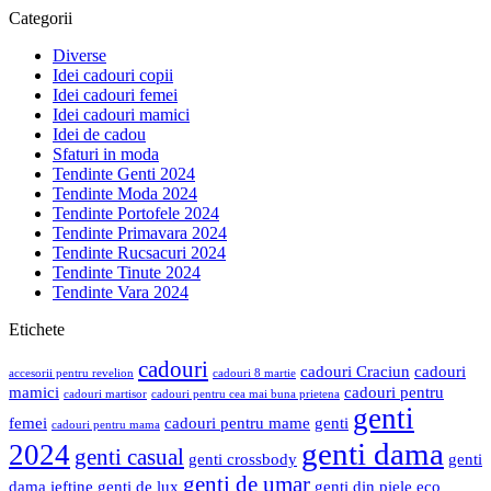
Categorii
Diverse
Idei cadouri copii
Idei cadouri femei
Idei cadouri mamici
Idei de cadou
Sfaturi in moda
Tendinte Genti 2024
Tendinte Moda 2024
Tendinte Portofele 2024
Tendinte Primavara 2024
Tendinte Rucsacuri 2024
Tendinte Tinute 2024
Tendinte Vara 2024
Etichete
cadouri
cadouri Craciun
cadouri
accesorii pentru revelion
cadouri 8 martie
mamici
cadouri pentru
cadouri martisor
cadouri pentru cea mai buna prietena
genti
femei
cadouri pentru mame
genti
cadouri pentru mama
genti dama
2024
genti casual
genti crossbody
genti
genti de umar
dama ieftine
genti de lux
genti din piele eco