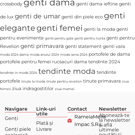
genti dama
crossbody
genti dama ieftine
genti
genti
genti de umar
de lux
genti din piele eco
elegante
genti femei
genti la moda
genti
pentru evenimente
genti pentru
genti pentru gala
genti pentru nunta
genti primavara
Revelion
genti statement
genti vara
portofele de dama
moda 2024 dama
moda anului 2024
moda iarna 2024
portofele pentru femei
rucsacuri dama
tendinte 2024
tendinte moda
tendinte
tendinte in moda 2024
portofele
tinute primavara
tinute la moda
tinute pentru revelion
ziua
ziua indragostitilor
femeii
ziua mamei
Navigare
Link-uri
Contact
Newsletter
utile
Abonează-te
RameiaMeira
Genți
la newsletter
Plată și
Impac S.R.L.
și află
Genți piele
Livrare
ultimele
noutăți și