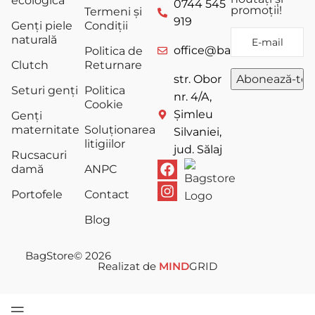
ecologică
0744 545
promoții!
Termeni și
919
Genți piele
Condiții
naturală
office@bagstore.ro
Politica de
Clutch
Returnare
str. Obor
Seturi genți
Politica
nr. 4/A,
Cookie
Șimleu
Genți
maternitate
Soluționarea
Silvaniei,
litigiilor
jud. Sălaj
Rucsacuri
damă
ANPC
Portofele
Contact
Blog
BagStore
© 2026
Realizat de
MIND
GRID