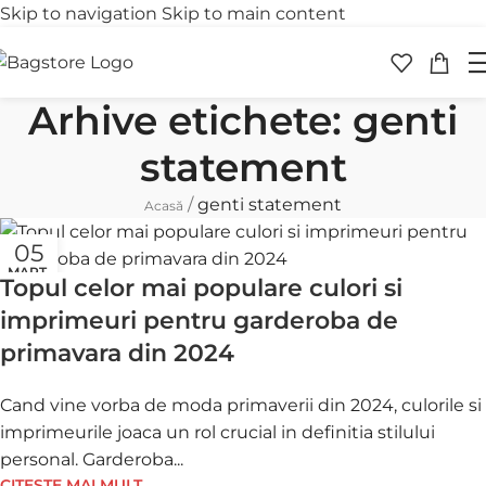
Skip to navigation
Skip to main content
Transport gratuit
Retur 
peste 250 lei
în 30 
Arhive etichete: genti
statement
/
genti statement
Acasă
05
MART.
Topul celor mai populare culori si
imprimeuri pentru garderoba de
primavara din 2024
Cand vine vorba de moda primaverii din 2024, culorile si
imprimeurile joaca un rol crucial in definitia stilului
personal. Garderoba...
CITEȘTE MAI MULT