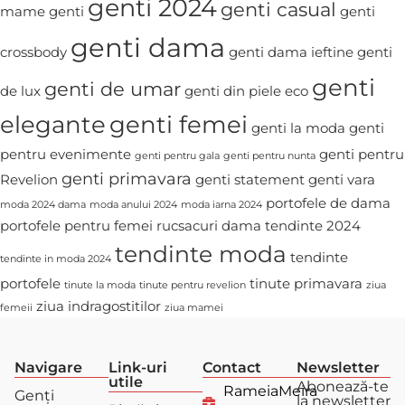
genti 2024
genti casual
mame
genti
genti
genti dama
crossbody
genti dama ieftine
genti
genti
genti de umar
de lux
genti din piele eco
elegante
genti femei
genti la moda
genti
pentru evenimente
genti pentru
genti pentru gala
genti pentru nunta
genti primavara
Revelion
genti statement
genti vara
portofele de dama
moda 2024 dama
moda anului 2024
moda iarna 2024
portofele pentru femei
rucsacuri dama
tendinte 2024
tendinte moda
tendinte
tendinte in moda 2024
portofele
tinute primavara
tinute la moda
tinute pentru revelion
ziua
ziua indragostitilor
femeii
ziua mamei
Navigare
Link-uri
Contact
Newsletter
utile
Abonează-te
RameiaMeira
Genți
la newsletter