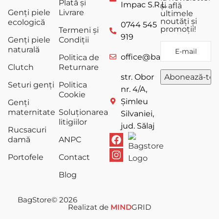
Plată și
Impac S.R.L.
și află
Genți piele
Livrare
ultimele
noutăți și
ecologică
0744 545
promoții!
Termeni și
919
Genți piele
Condiții
naturală
office@bagstore.ro
Politica de
Clutch
Returnare
str. Obor
Seturi genți
Politica
nr. 4/A,
Cookie
Șimleu
Genți
maternitate
Soluționarea
Silvaniei,
litigiilor
jud. Sălaj
Rucsacuri
damă
ANPC
Portofele
Contact
Blog
BagStore
© 2026
Realizat de
MIND
GRID