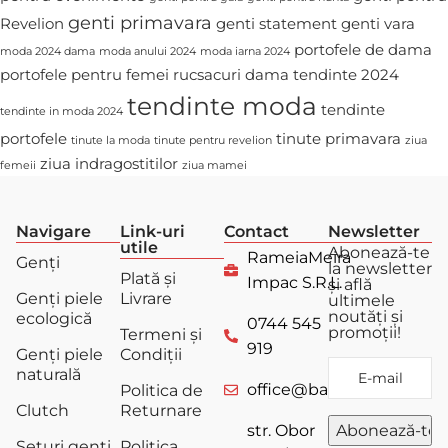
genti primavara
Revelion
genti statement
genti vara
portofele de dama
moda 2024 dama
moda anului 2024
moda iarna 2024
portofele pentru femei
rucsacuri dama
tendinte 2024
tendinte moda
tendinte
tendinte in moda 2024
portofele
tinute primavara
tinute la moda
tinute pentru revelion
ziua
ziua indragostitilor
femeii
ziua mamei
Navigare
Link-uri
Contact
Newsletter
utile
Abonează-te
RameiaMeira
Genți
la newsletter
Plată și
Impac S.R.L.
și află
Genți piele
Livrare
ultimele
noutăți și
ecologică
0744 545
promoții!
Termeni și
919
Genți piele
Condiții
naturală
office@bagstore.ro
Politica de
Clutch
Returnare
str. Obor
Seturi genți
Politica