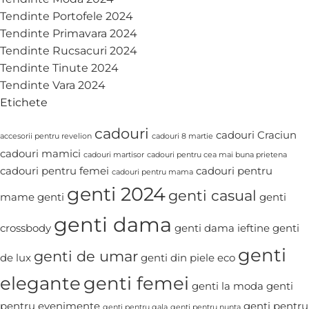
Tendinte Portofele 2024
Tendinte Primavara 2024
Tendinte Rucsacuri 2024
Tendinte Tinute 2024
Tendinte Vara 2024
Etichete
cadouri
cadouri Craciun
accesorii pentru revelion
cadouri 8 martie
cadouri mamici
cadouri martisor
cadouri pentru cea mai buna prietena
cadouri pentru femei
cadouri pentru
cadouri pentru mama
genti 2024
genti casual
mame
genti
genti
genti dama
crossbody
genti dama ieftine
genti
genti
genti de umar
de lux
genti din piele eco
elegante
genti femei
genti la moda
genti
pentru evenimente
genti pentru
genti pentru gala
genti pentru nunta