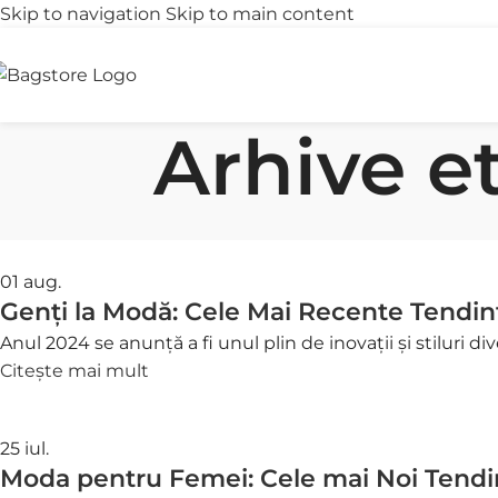
Skip to navigation
Skip to main content
Transport gratuit
R
peste 250 lei
î
Arhive e
01
aug.
Genți la Modă: Cele Mai Recente Tendin
Anul 2024 se anunță a fi unul plin de inovații și stiluri di
Citește mai mult
25
iul.
Moda pentru Femei: Cele mai Noi Tendi