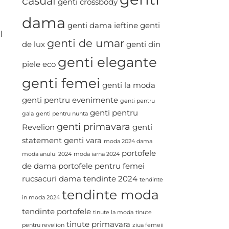
casual
genti crossbody
dama
genti dama ieftine
genti
l
genti de umar
de lux
genti din
genti elegante
piele eco
genti femei
genti la moda
genti pentru evenimente
genti pentru
genti pentru
gala
genti pentru nunta
genti primavara
Revelion
genti
statement
genti vara
moda 2024 dama
portofele
moda anului 2024
moda iarna 2024
de dama
portofele pentru femei
rucsacuri dama
tendinte 2024
tendinte
tendinte moda
in moda 2024
tendinte portofele
tinute la moda
tinute
tinute primavara
pentru revelion
ziua femeii