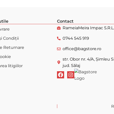
utile
Contact
RameiaMeira Impac S.R.L
ivrare
i Condiții
0744 545 919
de Returnare
office@bagstore.ro
Cookie
str. Obor nr. 4/A, Șimleu Si
jud. Sălaj
ea litigiilor
R