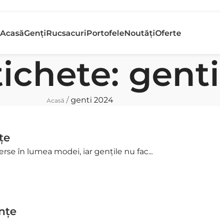
etur gratuit
Banii În
Acasă
Genți
Rucsacuri
Portofele
Noutăți
Oferte
n 30 de zile
Rapid
tichete: gent
/
genti 2024
Acasă
țe
verse în lumea modei, iar gențile nu fac...
nțe