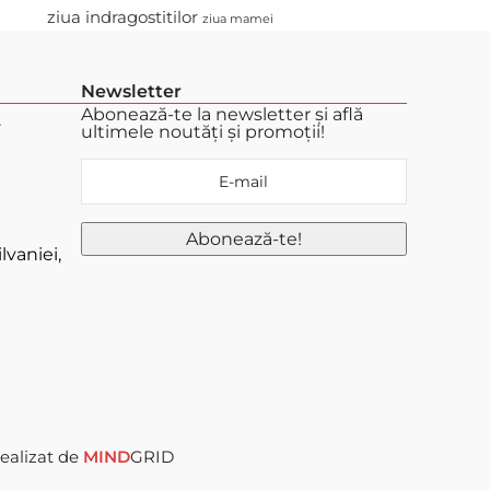
ziua indragostitilor
ziua mamei
Newsletter
Abonează-te la newsletter și află
.
ultimele noutăți și promoții!
lvaniei,
ealizat de
MIND
GRID