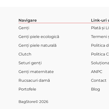
Navigare
Link-uri 
Genți
Plată și L
Genți piele ecologică
Termeni ș
Genți piele naturală
Politica 
Clutch
Politica 
Seturi genți
Soluționar
Genți maternitate
ANPC
Rucsacuri damă
Contact
Portofele
Blog
BagStore
© 2026