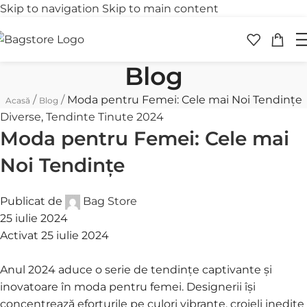
Skip to navigation
Skip to main content
Transport gratuit
Retur 
peste 250 lei
în 30 
Blog
/
/
Moda pentru Femei: Cele mai Noi Tendințe
Acasă
Blog
Diverse
,
Tendinte Tinute 2024
Moda pentru Femei: Cele mai
Noi Tendințe
Publicat de
Bag Store
25 iulie 2024
Activat 25 iulie 2024
Anul 2024 aduce o serie de tendințe captivante și
inovatoare în moda pentru femei. Designerii își
concentrează eforturile pe culori vibrante, croieli inedite