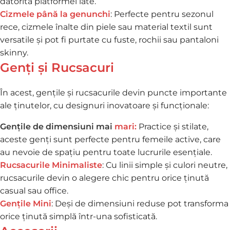
datorită platformei late.
Cizmele până la genunchi
: Perfecte pentru sezonul
rece, cizmele înalte din piele sau material textil sunt
versatile și pot fi purtate cu fuste, rochii sau pantaloni
skinny.
Genți și Rucsacuri
În acest, gențile și rucsacurile devin puncte importante
ale ținutelor, cu designuri inovatoare și funcționale:
Gențile de dimensiuni mai
mari
:
Practice și stilate,
aceste genți sunt perfecte pentru femeile active, care
au nevoie de spațiu pentru toate lucrurile esențiale.
Rucsacurile Minimalist
e
: Cu linii simple și culori neutre,
rucsacurile devin o alegere chic pentru orice ținută
casual sau office.
Gențile Min
i
: Deși de dimensiuni reduse pot transforma
orice ținută simplă într-una sofisticată.