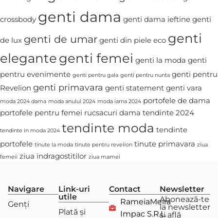
genti dama
crossbody
genti dama ieftine
genti
genti
genti de umar
de lux
genti din piele eco
elegante
genti femei
genti la moda
genti
pentru evenimente
genti pentru
genti pentru gala
genti pentru nunta
genti primavara
Revelion
genti statement
genti vara
portofele de dama
moda 2024 dama
moda anului 2024
moda iarna 2024
portofele pentru femei
rucsacuri dama
tendinte 2024
tendinte moda
tendinte
tendinte in moda 2024
portofele
tinute primavara
tinute la moda
tinute pentru revelion
ziua
ziua indragostitilor
femeii
ziua mamei
Navigare
Link-uri
Contact
Newsletter
utile
Abonează-te
RameiaMeira
Genți
la newsletter
Plată și
Impac S.R.L.
și află