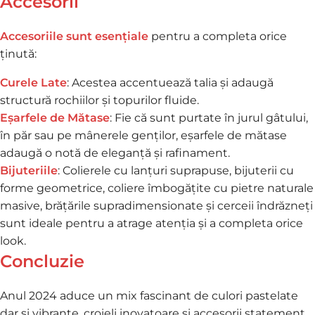
Accesorii
Accesoriile sunt esenți
ale
pentru a completa orice
ținută:
Curele Late
: Acestea accentuează talia și adaugă
structură rochiilor și topurilor fluide.
Eșarfele de Mătase
: Fie că sunt purtate în jurul gâtului,
în păr sau pe mânerele genților, eșarfele de mătase
adaugă o notă de eleganță și rafinament.
Bijuteriile
: Colierele cu lanțuri suprapuse, bijuterii cu
forme geometrice, coliere îmbogățite cu pietre naturale
masive, brățările supradimensionate și cerceii îndrăzneți
sunt ideale pentru a atrage atenția și a completa orice
look.
Concluzie
Anul 2024 aduce un mix fascinant de culori pastelate
dar si vibrante, croieli inovatoare și accesorii statement.