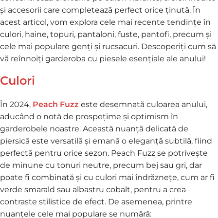
și accesorii care completează perfect orice ținută. În
acest articol, vom explora cele mai recente tendințe în
culori, haine, topuri, pantaloni, fuste, pantofi, precum și
cele mai populare genți și rucsacuri. Descoperiți cum să
vă reînnoiți garderoba cu piesele esențiale ale anului!
Culori
În 2024,
Peach Fuzz
este desemnată culoarea anului,
aducând o notă de prospețime și optimism în
garderobele noastre. Această nuanță delicată de
piersică este versatilă și emană o eleganță subtilă, fiind
perfectă pentru orice sezon. Peach Fuzz se potrivește
de minune cu tonuri neutre, precum bej sau gri, dar
poate fi combinată și cu culori mai îndrăznețe, cum ar fi
verde smarald sau albastru cobalt, pentru a crea
contraste stilistice de efect. De asemenea, printre
nuanțele cele mai populare se numără: