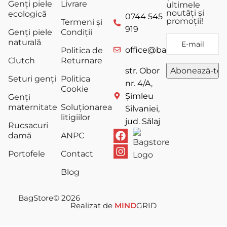
Genți piele
Livrare
ultimele
noutăți și
ecologică
0744 545
promoții!
Termeni și
919
Genți piele
Condiții
naturală
office@bagstore.ro
Politica de
Clutch
Returnare
str. Obor
Seturi genți
Politica
nr. 4/A,
Cookie
Șimleu
Genți
maternitate
Soluționarea
Silvaniei,
litigiilor
jud. Sălaj
Rucsacuri
damă
ANPC
Portofele
Contact
Blog
BagStore
© 2026
Realizat de
MIND
GRID