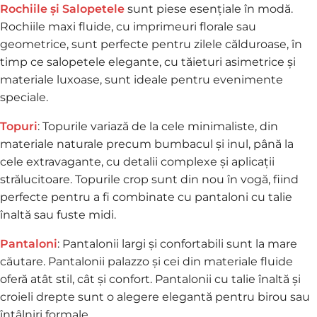
Rochiile și Salopetele
sunt piese esențiale în modă.
Rochiile maxi fluide, cu imprimeuri florale sau
geometrice, sunt perfecte pentru zilele călduroase, în
timp ce salopetele elegante, cu tăieturi asimetrice și
materiale luxoase, sunt ideale pentru evenimente
speciale.
Topuri
: Topurile variază de la cele minimaliste, din
materiale naturale precum bumbacul și inul, până la
cele extravagante, cu detalii complexe și aplicații
strălucitoare. Topurile crop sunt din nou în vogă, fiind
perfecte pentru a fi combinate cu pantaloni cu talie
înaltă sau fuste midi.
Pantaloni
: Pantalonii largi și confortabili sunt la mare
căutare. Pantalonii palazzo și cei din materiale fluide
oferă atât stil, cât și confort. Pantalonii cu talie înaltă și
croieli drepte sunt o alegere elegantă pentru birou sau
întâlniri formale.