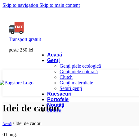
Skip to navigation
Skip to main content
Transport gratuit
peste 250 lei
Acasă
Genți
Genți piele ecologică
Genți piele naturală
Clutch
Genți maternitate
Seturi genți
Rucsacuri
Portofele
Noutăți
Idei de cadou
Oferte
/
Idei de cadou
Acasă
01
aug.