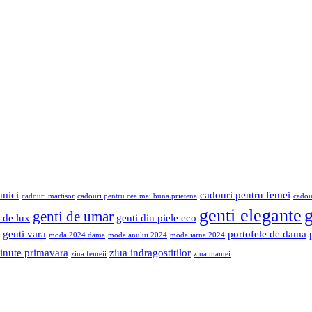
mici
cadouri pentru femei
cadouri martisor
cadouri pentru cea mai buna prietena
cadou
genti elegante
g
genti de umar
 de lux
genti din piele eco
genti vara
portofele de dama
moda 2024 dama
moda anului 2024
moda iarna 2024
tinute primavara
ziua indragostitilor
ziua femeii
ziua mamei