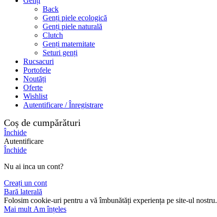
Genți
Back
Genți piele ecologică
Genți piele naturală
Clutch
Genți maternitate
Seturi genți
Rucsacuri
Portofele
Noutăți
Oferte
Wishlist
Autentificare / Înregistrare
Coș de cumpărături
Închide
Autentificare
Închide
Nu ai inca un cont?
Creați un cont
Bară laterală
Folosim cookie-uri pentru a vă îmbunătăți experiența pe site-ul nostru. 
Mai mult
Am înțeles