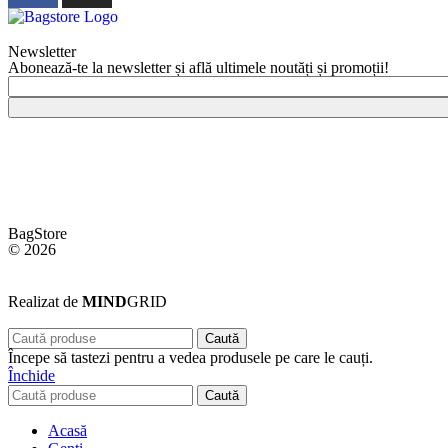
Newsletter
Abonează-te la newsletter și află ultimele noutăți și promoții!
BagStore
© 2026
Realizat de
MIND
GRID
Caută
Începe să tastezi pentru a vedea produsele pe care le cauți.
Închide
Caută
Acasă