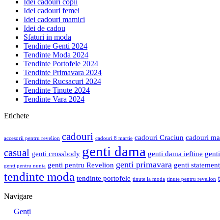
Idei cadouri copii
Idei cadouri femei
Idei cadouri mamici
Idei de cadou
Sfaturi in moda
Tendinte Genti 2024
Tendinte Moda 2024
Tendinte Portofele 2024
Tendinte Primavara 2024
Tendinte Rucsacuri 2024
Tendinte Tinute 2024
Tendinte Vara 2024
Etichete
cadouri
cadouri Craciun
cadouri ma
accesorii pentru revelion
cadouri 8 martie
genti dama
casual
genti crossbody
genti dama ieftine
genti
genti primavara
genti pentru Revelion
genti statement
genti pentru nunta
tendinte moda
tendinte portofele
tinute la moda
tinute pentru revelion
Navigare
Genți