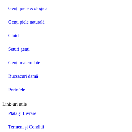
Genți piele ecologică
Genți piele naturală
Clutch
Seturi genți
Genți maternitate
Rucsacuri damă
Portofele
Link-uri utile
Plată și Livrare
Termeni și Condiții