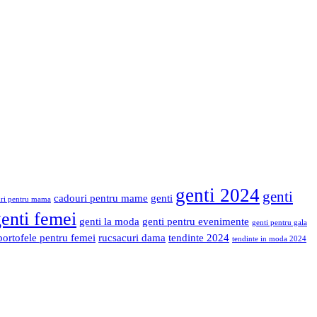
genti 2024
genti
cadouri pentru mame
genti
ri pentru mama
enti femei
genti la moda
genti pentru evenimente
genti pentru gala
portofele pentru femei
rucsacuri dama
tendinte 2024
tendinte in moda 2024