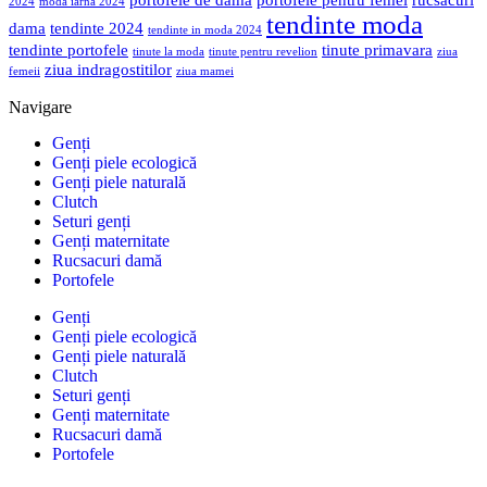
2024
moda iarna 2024
tendinte moda
dama
tendinte 2024
tendinte in moda 2024
tendinte portofele
tinute primavara
tinute la moda
tinute pentru revelion
ziua
ziua indragostitilor
femeii
ziua mamei
Navigare
Genți
Genți piele ecologică
Genți piele naturală
Clutch
Seturi genți
Genți maternitate
Rucsacuri damă
Portofele
Genți
Genți piele ecologică
Genți piele naturală
Clutch
Seturi genți
Genți maternitate
Rucsacuri damă
Portofele