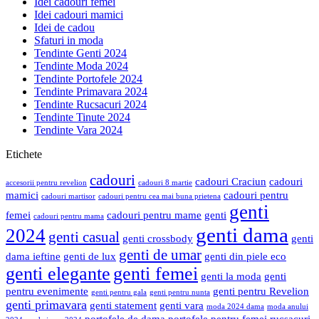
Idei cadouri femei
Idei cadouri mamici
Idei de cadou
Sfaturi in moda
Tendinte Genti 2024
Tendinte Moda 2024
Tendinte Portofele 2024
Tendinte Primavara 2024
Tendinte Rucsacuri 2024
Tendinte Tinute 2024
Tendinte Vara 2024
Etichete
cadouri
cadouri Craciun
cadouri
accesorii pentru revelion
cadouri 8 martie
mamici
cadouri pentru
cadouri martisor
cadouri pentru cea mai buna prietena
genti
femei
cadouri pentru mame
genti
cadouri pentru mama
genti dama
2024
genti casual
genti crossbody
genti
genti de umar
dama ieftine
genti de lux
genti din piele eco
genti elegante
genti femei
genti la moda
genti
pentru evenimente
genti pentru Revelion
genti pentru gala
genti pentru nunta
genti primavara
genti statement
genti vara
moda 2024 dama
moda anului
portofele de dama
portofele pentru femei
rucsacuri