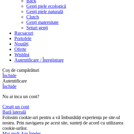
Back
Genți piele ecologică
Genți piele naturală
Clutch
Genți maternitate
Seturi genți
Rucsacuri
Portofele
Noutăți
Oferte
Wishlist
Autentificare / Înregistrare
Coș de cumpărături
Închide
Autentificare
Închide
Nu ai inca un cont?
Creați un cont
Bară laterală
Folosim cookie-uri pentru a vă îmbunătăți experiența pe site-ul
nostru. Prin navigarea pe acest site, sunteți de acord cu utilizarea
cookie-urilor.
Mai mult
Am înțeles