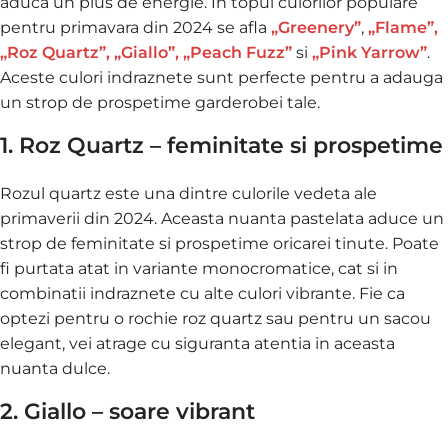
aduca un plus de energie. In topul culorilor populare
pentru primavara din 2024 se afla
„Greenery”
,
„Flame”,
„Roz Quartz”, „Giallo”, „Peach Fuzz”
si
„Pink Yarrow”
.
Aceste culori indraznete sunt perfecte pentru a adauga
un strop de prospetime garderobei tale.
1. Roz Quartz – feminitate si prospetime
Rozul quartz este una dintre culorile vedeta ale
primaverii din 2024. Aceasta nuanta pastelata aduce un
strop de feminitate si prospetime oricarei tinute. Poate
fi purtata atat in variante monocromatice, cat si in
combinatii indraznete cu alte culori vibrante. Fie ca
optezi pentru o rochie roz quartz sau pentru un sacou
elegant, vei atrage cu siguranta atentia in aceasta
nuanta dulce.
2. Giallo – soare vibrant