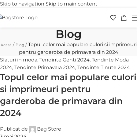
Skip to navigation
Skip to main content
Transport gratuit
Retur 
peste 250 lei
în 30 
Blog
/
/
Topul celor mai populare culori si imprimeuri
Acasă
Blog
pentru garderoba de primavara din 2024
Sfaturi in moda
,
Tendinte Genti 2024
,
Tendinte Moda
2024
,
Tendinte Primavara 2024
,
Tendinte Tinute 2024
Topul celor mai populare culori
si imprimeuri pentru
garderoba de primavara din
2024
Publicat de
Bag Store
3 mai 2024