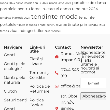
portofele de dama
moda 2024 dama
moda anului 2024
moda iarna 2024
portofele pentru femei
rucsacuri dama
tendinte 2024
tendinte moda
tendinte
tendinte in moda 2024
portofele
tinute primavara
tinute la moda
tinute pentru revelion
ziua
ziua indragostitilor
femeii
ziua mamei
Navigare
Link-uri
Contact
Newsletter
utile
Abonează-te
RameiaMeira
Genți
la newsletter
Plată și
Impac S.R.L.
și află
Genți piele
Livrare
ultimele
noutăți și
ecologică
0744 545
promoții!
Termeni și
919
Genți piele
Condiții
naturală
office@bagstore.ro
Politica de
Clutch
Returnare
str. Obor
Seturi genți
Politica
nr. 4/A,
Cookie
Șimleu
Genți