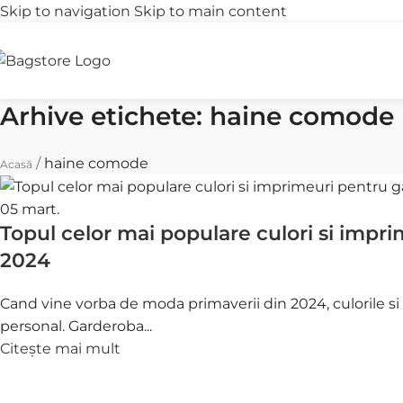
Skip to navigation
Skip to main content
Transport gratuit
R
peste 250 lei
î
Arhive etichete: haine comode
/
haine comode
Acasă
05
mart.
Topul celor mai populare culori si impr
2024
Cand vine vorba de moda primaverii din 2024, culorile si im
personal. Garderoba...
Citește mai mult