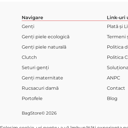
Navigare
Link-uri 
Genți
Plată și L
Genți piele ecologică
Termeni ș
Genți piele naturală
Politica 
Clutch
Politica 
Seturi genți
Soluționar
Genți maternitate
ANPC
Rucsacuri damă
Contact
Portofele
Blog
BagStore
© 2026
Folosim cookie-uri pentru a vă îmbunătăți experiența pe si