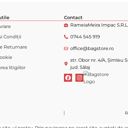
utile
Contact
RameiaMeira Impac S.R.L
ivrare
i Condiții
0744 545 919
de Returnare
office@bagstore.ro
Cookie
str. Obor nr. 4/A, Șimleu Si
jud. Sălaj
ea litigiilor
R
te-ul nostru. Prin navigarea pe acest site, sunteți de aco