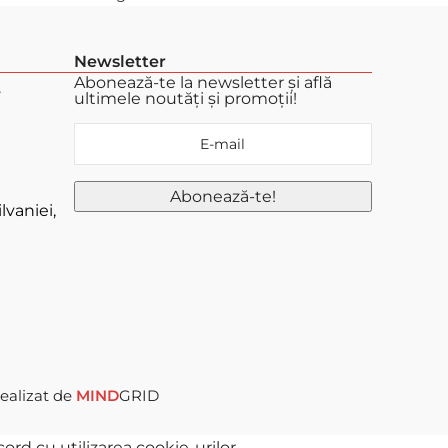
Newsletter
Abonează-te la newsletter și află
.
ultimele noutăți și promoții!
lvaniei,
ealizat de
MIND
GRID
rd cu utilizarea cookie-urilor.