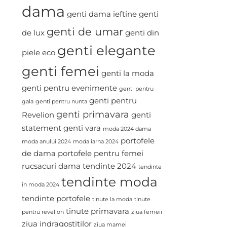
dama
genti dama ieftine
genti
genti de umar
de lux
genti din
genti elegante
piele eco
genti femei
genti la moda
genti pentru evenimente
genti pentru
genti pentru
gala
genti pentru nunta
genti primavara
Revelion
genti
statement
genti vara
moda 2024 dama
portofele
moda anului 2024
moda iarna 2024
de dama
portofele pentru femei
rucsacuri dama
tendinte 2024
tendinte
tendinte moda
in moda 2024
tendinte portofele
tinute la moda
tinute
tinute primavara
pentru revelion
ziua femeii
ziua indragostitilor
ziua mamei