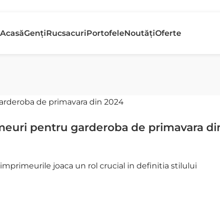
etur gratuit
Banii În
Acasă
Genți
Rucsacuri
Portofele
Noutăți
Oferte
n 30 de zile
Rapid
imeuri pentru garderoba de primavara di
primeurile joaca un rol crucial in definitia stilului