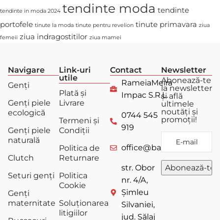
tendinte moda
tendinte
tendinte in moda 2024
portofele
tinute primavara
tinute la moda
tinute pentru revelion
ziua
ziua indragostitilor
femeii
ziua mamei
Navigare
Link-uri
Contact
Newsletter
utile
Abonează-te
RameiaMeira
Genți
la newsletter
Plată și
Impac S.R.L.
și află
Genți piele
Livrare
ultimele
noutăți și
ecologică
0744 545
promoții!
Termeni și
919
Genți piele
Condiții
naturală
office@bagstore.ro
Politica de
Clutch
Returnare
str. Obor
Seturi genți
Politica
nr. 4/A,
Cookie
Șimleu
Genți
maternitate
Soluționarea
Silvaniei,
litigiilor
jud. Sălaj