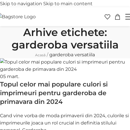
Skip to navigation
Skip to main content
Transport gratuit
Retur 
peste 250 lei
în 30 
Arhive etichete:
garderoba versatiila
/
garderoba versatiila
Acasă
05
mart.
Topul celor mai populare culori si
imprimeuri pentru garderoba de
primavara din 2024
Cand vine vorba de moda primaverii din 2024, culorile si
imprimeurile joaca un rol crucial in definitia stilului