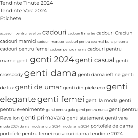
Tendinte Tinute 2024
Tendinte Vara 2024
Etichete
cadouri
cadouri Craciun
accesorii pentru revelion
cadouri 8 martie
cadouri mamici
cadouri martisor
cadouri pentru cea mai buna prietena
cadouri pentru femei
cadouri pentru
cadouri pentru mama
genti 2024
genti casual
mame
genti
genti
genti dama
crossbody
genti dama ieftine
genti
genti
genti de umar
de lux
genti din piele eco
elegante
genti femei
genti la moda
genti
pentru evenimente
genti pentru
genti pentru gala
genti pentru nunta
genti primavara
Revelion
genti statement
genti vara
portofele de dama
moda 2024 dama
moda anului 2024
moda iarna 2024
portofele pentru femei
rucsacuri dama
tendinte 2024