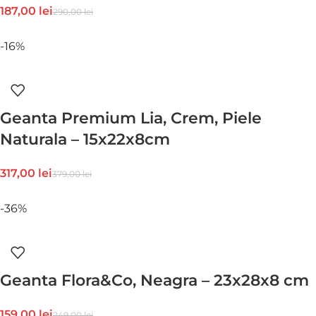
187,00
lei
290,00
lei
-16%
Geanta Premium Lia, Crem, Piele
Naturala – 15x22x8cm
317,00
lei
379,00
lei
-36%
Geanta Flora&Co, Neagra – 23x28x8 cm
159,00
lei
249,00
lei