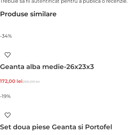
Trebuie să fii
autentificat
pentru a publica o recenzie.
Produse similare
-34%
Geanta alba medie-26x23x3
172,00
lei
260,00
lei
-19%
Set doua piese Geanta si Portofel