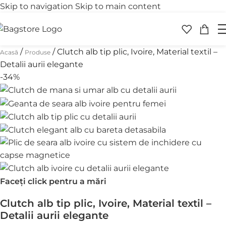
Skip to navigation
Skip to main content
Transport gratuit
Retur 
peste 250 lei
în 30 
/
/
Clutch alb tip plic, Ivoire, Material textil –
Acasă
Produse
Detalii aurii elegante
-34%
Faceți click pentru a mări
Clutch alb tip plic, Ivoire, Material textil –
Detalii aurii elegante