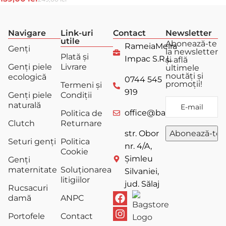
Navigare
Link-uri
Contact
Newsletter
utile
Abonează-te
RameiaMeira
Genți
la newsletter
Plată și
Impac S.R.L.
și află
Genți piele
Livrare
ultimele
noutăți și
ecologică
0744 545
promoții!
Termeni și
919
Genți piele
Condiții
naturală
office@bagstore.ro
Politica de
Clutch
Returnare
str. Obor
Seturi genți
Politica
nr. 4/A,
Cookie
Șimleu
Genți
maternitate
Soluționarea
Silvaniei,
litigiilor
jud. Sălaj
Rucsacuri
damă
ANPC
Portofele
Contact