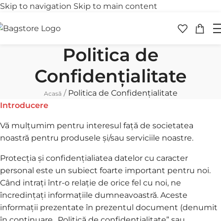
Skip to navigation
Skip to main content
Transport gratuit
Retur 
peste 250 lei
în 30 
Politica de
Confidențialitate
/
Politica de Confidențialitate
Acasă
Introducere
Vă mulțumim pentru interesul față de societatea
noastră pentru produsele și/sau serviciile noastre.
Protecția și confidențialiatea datelor cu caracter
personal este un subiect foarte important pentru noi.
Când intrați într-o relație de orice fel cu noi, ne
încredințați informațiile dumneavoastră. Aceste
informații prezentate în prezentul document (denumit
în continuare „Politică de confidențialitate” sau