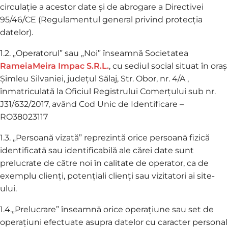
circulație a acestor date și de abrogare a Directivei
95/46/CE (Regulamentul general privind protecția
datelor).
1.2. „Operatorul” sau „Noi” înseamnă Societatea
RameiaMeira Impac S.R.L.
, cu sediul social situat în oraș
Șimleu Silvaniei, județul Sălaj, Str. Obor, nr. 4/A ,
înmatriculată la Oficiul Registrului Comerțului sub nr.
J31/632/2017, având Cod Unic de Identificare –
RO38023117
1.3. „Persoană vizată” reprezintă orice persoană fizică
identificată sau identificabilă ale cărei date sunt
prelucrate de către noi în calitate de operator, ca de
exemplu clienți, potențiali clienți sau vizitatori ai site-
ului.
1.4.„Prelucrare” înseamnă orice operațiune sau set de
operațiuni efectuate asupra datelor cu caracter personal