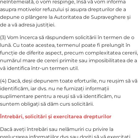
neîntemeiată, o vom respinge, însă vă vom informa
asupra motivelor refuzului și asupra drepturilor de a
depune o plângere la Autoritatea de Supraveghere și
de a vă adresa justiției.
(3) Vom încerca să răspundem solicitării în termen de o
lună. Cu toate acestea, termenul poate fi prelungit în
funcție de diferite aspect, precum complexitatea cererii,
numărul mare de cereri primite sau imposibilitatea de a
vă identifica într-un termen util.
(4) Dacă, deși depunem toate eforturile, nu reușim să vă
identificăm, iar dvs. nu ne furnizați informații
suplimentare pentru a reuși să vă identificăm, nu
suntem obligați să dăm curs solicitării.
Întrebări, solicitări și exercitarea drepturilor
Dacă aveți întrebări sau nelămuriri cu privire la
prelucrarea informațiilor dvs sau doriți să vă exercitați