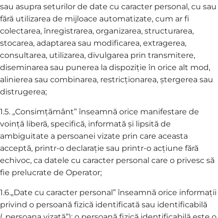
sau asupra seturilor de date cu caracter personal, cu sau
fără utilizarea de mijloace automatizate, cum ar fi
colectarea, înregistrarea, organizarea, structurarea,
stocarea, adaptarea sau modificarea, extragerea,
consultarea, utilizarea, divulgarea prin transmitere,
diseminarea sau punerea la dispoziție în orice alt mod,
alinierea sau combinarea, restricționarea, ștergerea sau
distrugerea;
1.5. „Consimțământ” înseamnă orice manifestare de
voință liberă, specifică, informată și lipsită de
ambiguitate a persoanei vizate prin care aceasta
acceptă, printr-o declarație sau printr-o acțiune fără
echivoc, ca datele cu caracter personal care o privesc să
fie prelucrate de Operator;
1.6.„Date cu caracter personal” înseamnă orice informații
privind o persoană fizică identificată sau identificabilă
(„persoana vizată”); o persoană fizică identificabilă este o