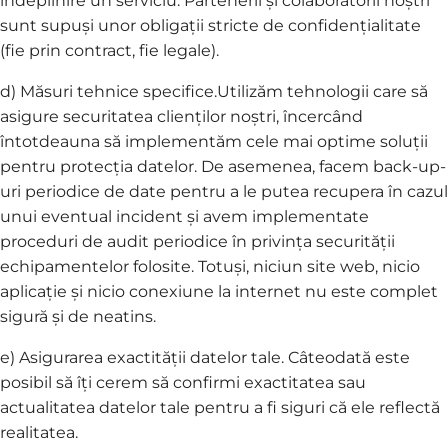
îndeplinire un serviciu. Partenerii și colaboratorii noștri
sunt supuși unor obligații stricte de confidențialitate
(fie prin contract, fie legale).
d) Măsuri tehnice specifice.Utilizăm tehnologii care să
asigure securitatea clienților noștri, încercând
întotdeauna să implementăm cele mai optime soluții
pentru protecția datelor. De asemenea, facem back-up-
uri periodice de date pentru a le putea recupera în cazul
unui eventual incident și avem implementate
proceduri de audit periodice în privința securității
echipamentelor folosite. Totuși, niciun site web, nicio
aplicație și nicio conexiune la internet nu este complet
sigură și de neatins.
e) Asigurarea exactității datelor tale. Câteodată este
posibil să îți cerem să confirmi exactitatea sau
actualitatea datelor tale pentru a fi siguri că ele reflectă
realitatea.