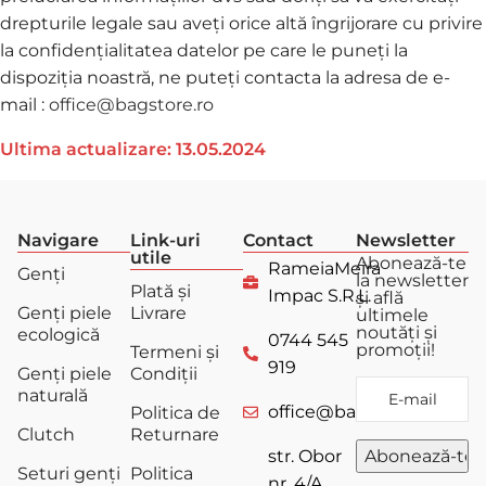
drepturile legale sau aveți orice altă îngrijorare cu privire
la confidențialitatea datelor pe care le puneți la
dispoziția noastră, ne puteți contacta la adresa de e-
mail :
office@bagstore.ro
Ultima actualizare: 13.05.2024
Navigare
Link-uri
Contact
Newsletter
utile
Abonează-te
RameiaMeira
Genți
la newsletter
Plată și
Impac S.R.L.
și află
Genți piele
Livrare
ultimele
noutăți și
ecologică
0744 545
promoții!
Termeni și
919
Genți piele
Condiții
naturală
office@bagstore.ro
Politica de
Clutch
Returnare
str. Obor
Seturi genți
Politica
nr. 4/A,