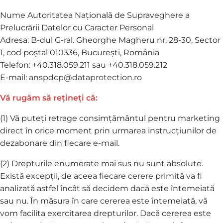
Nume Autoritatea Națională de Supraveghere a
Prelucrării Datelor cu Caracter Personal
Adresa: B-dul G-ral. Gheorghe Magheru nr. 28-30, Sector
1, cod poștal 010336, București, România
Telefon: +40.318.059.211 sau +40.318.059.212
E-mail:
anspdcp@dataprotection.ro
Vă rugăm să rețineți că:
(1) Vă puteți retrage consimțământul pentru marketing
direct în orice moment prin urmarea instrucțiunilor de
dezabonare din fiecare e-mail.
(2) Drepturile enumerate mai sus nu sunt absolute.
Există excepții, de aceea fiecare cerere primită va fi
analizată astfel încât să decidem dacă este întemeiată
sau nu. În măsura în care cererea este întemeiată, vă
vom facilita exercitarea drepturilor. Dacă cererea este