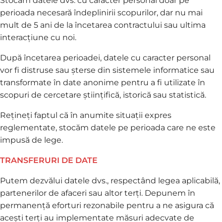
Stocăm datele dvs. cu caracter personal doar pe
perioada necesară îndeplinirii scopurilor, dar nu mai
mult de 5 ani de la încetarea contractului sau ultima
interacțiune cu noi.
După încetarea perioadei, datele cu caracter personal
vor fi distruse sau șterse din sistemele informatice sau
transformate în date anonime pentru a fi utilizate în
scopuri de cercetare științifică, istorică sau statistică.
Rețineți faptul că în anumite situații expres
reglementate, stocăm datele pe perioada care ne este
impusă de lege.
TRANSFERURI DE DATE
Putem dezvălui datele dvs., respectând legea aplicabilă,
partenerilor de afaceri sau altor terți. Depunem în
permanență eforturi rezonabile pentru a ne asigura că
acești terți au implementate măsuri adecvate de