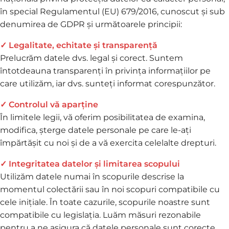
în special Regulamentul (EU) 679/2016, cunoscut și sub
denumirea de GDPR și următoarele principii:
✓ Legalitate, echitate și transparență
Prelucrăm datele dvs. legal și corect. Suntem
întotdeauna transparenți în privința informațiilor pe
care utilizăm, iar dvs. sunteți informat corespunzător.
✓ Controlul vă aparține
În limitele legii, vă oferim posibilitatea de examina,
modifica, șterge datele personale pe care le-ați
împărtășit cu noi și de a vă exercita celelalte drepturi.
✓ Integritatea datelor și limitarea scopului
Utilizăm datele numai în scopurile descrise la
momentul colectării sau în noi scopuri compatibile cu
cele inițiale. În toate cazurile, scopurile noastre sunt
compatibile cu legislația. Luăm măsuri rezonabile
pentru a ne asigura că datele personale sunt corecte,