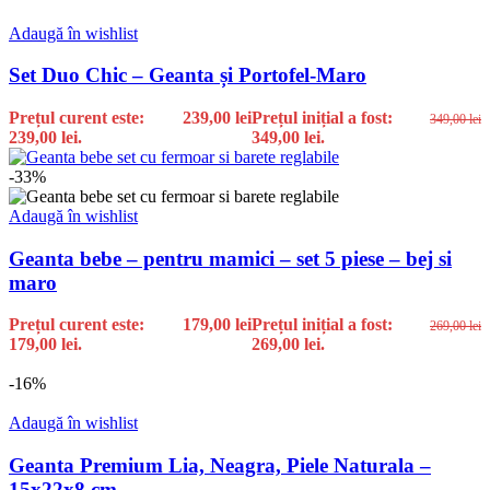
Adaugă în wishlist
Set Duo Chic – Geanta și Portofel-Maro
Prețul curent este:
239,00
lei
Prețul inițial a fost:
349,00
lei
239,00 lei.
349,00 lei.
-33%
Adaugă în wishlist
Geanta bebe – pentru mamici – set 5 piese – bej si
maro
Prețul curent este:
179,00
lei
Prețul inițial a fost:
269,00
lei
179,00 lei.
269,00 lei.
-16%
Adaugă în wishlist
Geanta Premium Lia, Neagra, Piele Naturala –
15x22x8 cm