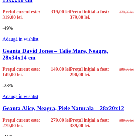
Prețul curent este:
319,00
lei
Prețul inițial a fost:
379,00
lei
319,00 lei.
379,00 lei.
-49%
Adaugă în wishlist
Geanta David Jones – Talie Mare, Neagra,
28x34x14 cm
Prețul curent este:
149,00
lei
Prețul inițial a fost:
290,00
lei
149,00 lei.
290,00 lei.
-28%
Adaugă în wishlist
Geanta Alice, Neagra, Piele Naturala – 28x20x12
Prețul curent este:
279,00
lei
Prețul inițial a fost:
389,00
lei
279,00 lei.
389,00 lei.