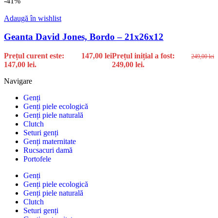
-41%
Adaugă în wishlist
Geanta David Jones, Bordo – 21x26x12
Prețul curent este:
147,00
lei
Prețul inițial a fost:
249,00
lei
147,00 lei.
249,00 lei.
Navigare
Genți
Genți piele ecologică
Genți piele naturală
Clutch
Seturi genți
Genți maternitate
Rucsacuri damă
Portofele
Genți
Genți piele ecologică
Genți piele naturală
Clutch
Seturi genți