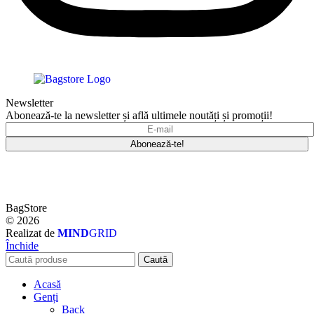
Newsletter
Abonează-te la newsletter și află ultimele noutăți și promoții!
BagStore
© 2026
Realizat de
MIND
GRID
Închide
Caută
Acasă
Genți
Back