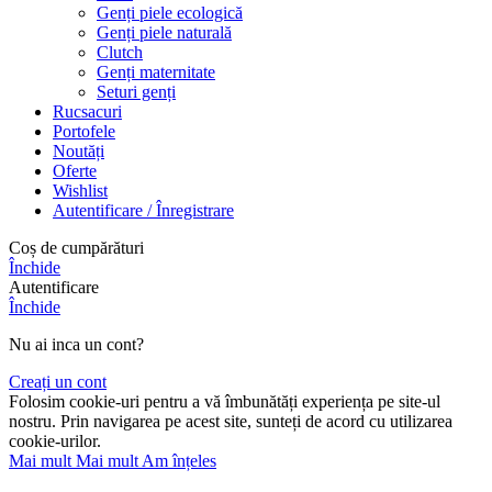
Genți piele ecologică
Genți piele naturală
Clutch
Genți maternitate
Seturi genți
Rucsacuri
Portofele
Noutăți
Oferte
Wishlist
Autentificare / Înregistrare
Coș de cumpărături
Închide
Autentificare
Închide
Nu ai inca un cont?
Creați un cont
Folosim cookie-uri pentru a vă îmbunătăți experiența pe site-ul
nostru. Prin navigarea pe acest site, sunteți de acord cu utilizarea
cookie-urilor.
Mai mult
Mai mult
Am înțeles