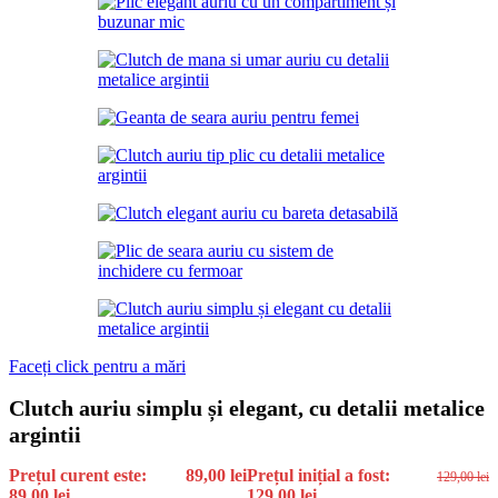
Faceți click pentru a mări
Clutch auriu simplu și elegant, cu detalii metalice
argintii
Prețul curent este:
89,00
lei
Prețul inițial a fost:
129,00
lei
89,00 lei.
129,00 lei.