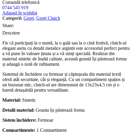
Comandă telefonică
0744 545 919
Adaugă în wishlist
Categorii:
Genți
,
Genți Clutch
Share:
Descriere
Fie că participați la o nuntă, la o gală sau la o cină festivă, clutch-ul
elegant auriu cu detalii metalice argintii este accesoriul perfect pentru
a vă pune în valoare ținuta și a vă simți specială. Realizat din
material sintetic de înaltă calitate, această geantă își păstrează forma
și adaugă o notă de rafinament.
Sistemul de închidere cu fermoar și căptușeala din material textil
oferă atât securitate, cât și eleganță. Cu un compartiment spațios și
un buzunar mic, clutch-ul are dimensiuni de 13x23x4.5 cm și o
baretă detașabilă pentru versatilitate.
Material:
Sintetic
Detalii material:
Geanta își păstrează forma
Sistem închidere:
Fermoar
Compartimente:
1 Compartiment