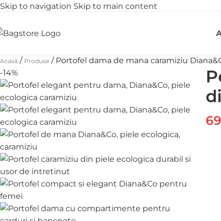
Skip to navigation
Skip to main content
Transport gratuit
R
A
peste 250 lei
î
/
/
Portofel dama de mana caramiziu Diana&C
Acasă
Produse
P
-14%
d
6