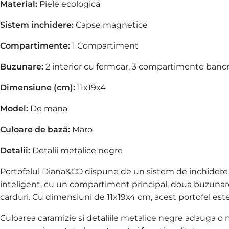
Material:
Piele ecologica
Sistem inchidere:
Capse magnetice
Compartimente:
1 Compartiment
Buzunare:
2 interior cu fermoar,
3 compartimente banc
Dimensiune (cm):
11x19x4
Model:
De mana
Culoare de bază:
Maro
Detalii:
Detalii metalice negre
Portofelul Diana&CO dispune de un sistem de inchidere si
inteligent, cu un compartiment principal, doua buzuna
carduri. Cu dimensiuni de 11x19x4 cm, acest portofel est
Culoarea caramizie si detaliile metalice negre adauga o 