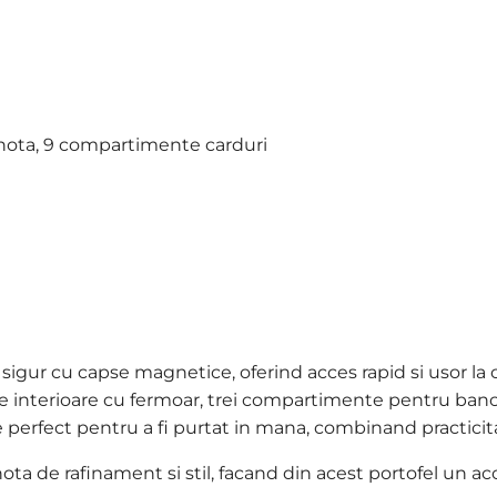
nota,
9 compartimente carduri
gur cu capse magnetice, oferind acces rapid si usor la c
re interioare cu fermoar, trei compartimente pentru ba
e perfect pentru a fi purtat in mana, combinand practici
nota de rafinament si stil, facand din acest portofel un 