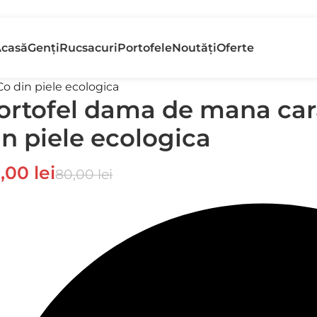
etur gratuit
Banii În
casă
Genți
Rucsacuri
Portofele
Noutăți
Oferte
n 30 de zile
Rapid
o din piele ecologica
ortofel dama de mana ca
in piele ecologica
9,00
lei
80,00
lei