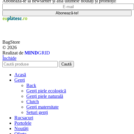
Abonează-te la newsletter și află ultimele noutăți și promoții!
BagStore
© 2026
Realizat de
MIND
GRID
Închide
Caută
Acasă
Genți
Back
Genți piele ecologică
Genți piele naturală
Clutch
Genți maternitate
Seturi genți
Rucsacuri
Portofele
Noutăți
Oferte