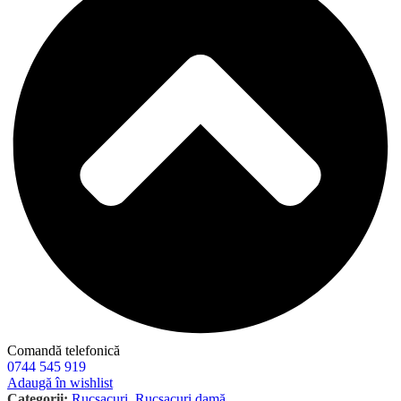
Comandă telefonică
0744 545 919
Adaugă în wishlist
Categorii:
Rucsacuri
,
Rucsacuri damă