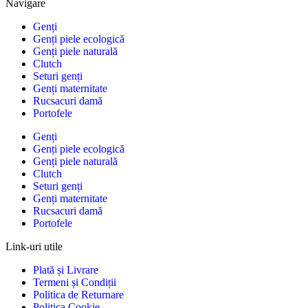
Navigare
Genți
Genți piele ecologică
Genți piele naturală
Clutch
Seturi genți
Genți maternitate
Rucsacuri damă
Portofele
Genți
Genți piele ecologică
Genți piele naturală
Clutch
Seturi genți
Genți maternitate
Rucsacuri damă
Portofele
Link-uri utile
Plată și Livrare
Termeni și Condiții
Politica de Returnare
Politica Cookie