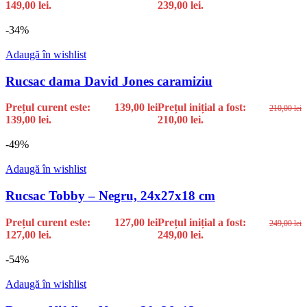
149,00 lei.
239,00 lei.
-34%
Adaugă în wishlist
Rucsac dama David Jones caramiziu
Prețul curent este:
139,00
lei
Prețul inițial a fost:
210,00
lei
139,00 lei.
210,00 lei.
-49%
Adaugă în wishlist
Rucsac Tobby – Negru, 24x27x18 cm
Prețul curent este:
127,00
lei
Prețul inițial a fost:
249,00
lei
127,00 lei.
249,00 lei.
-54%
Adaugă în wishlist