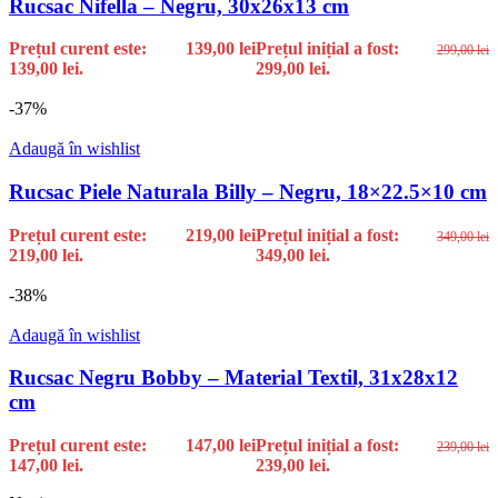
Rucsac Nifella – Negru, 30x26x13 cm
Prețul curent este:
139,00
lei
Prețul inițial a fost:
299,00
lei
139,00 lei.
299,00 lei.
-37%
Adaugă în wishlist
Rucsac Piele Naturala Billy – Negru, 18×22.5×10 cm
Prețul curent este:
219,00
lei
Prețul inițial a fost:
349,00
lei
219,00 lei.
349,00 lei.
-38%
Adaugă în wishlist
Rucsac Negru Bobby – Material Textil, 31x28x12
cm
Prețul curent este:
147,00
lei
Prețul inițial a fost:
239,00
lei
147,00 lei.
239,00 lei.