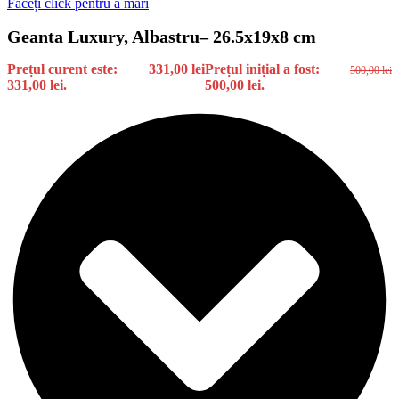
Faceți click pentru a mări
Geanta Luxury, Albastru– 26.5x19x8 cm
Prețul curent este:
331,00
lei
Prețul inițial a fost:
500,00
lei
331,00 lei.
500,00 lei.