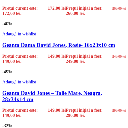
Prețul curent este:
172,00
lei
Prețul inițial a fost:
260,00
lei
172,00 lei.
260,00 lei.
-40%
Adaugă în wishlist
Geanta Dama David Jones, Rosie- 16x23x10 cm
Prețul curent este:
149,00
lei
Prețul inițial a fost:
249,00
lei
149,00 lei.
249,00 lei.
-49%
Adaugă în wishlist
Geanta David Jones – Talie Mare, Neagra,
28x34x14 cm
Prețul curent este:
149,00
lei
Prețul inițial a fost:
290,00
lei
149,00 lei.
290,00 lei.
-32%