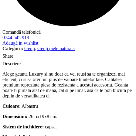
Comandă telefonică
0744 545 919
Adaugă în wishlist
Categorii:
Genți
,
Genți piele naturală
Share:
Descriere
Alege geanta Luxury si nu doar ca vei reusi sa te organizezi mai
eficient, ci si sa oferi un plus de valoare tinutelor tale. Calitatea
premium reprezinta piesa de rezistenta a acestui accesoriu. Geanta
poate fi purtata atat de mana, cat si pe umar, asa ca te poti bucura pe
deplin de versatilitatea ei.
Culoare:
Albastru
Dimensiuni:
26.5x19x8 cm.
Sistem de inchidere:
capsa.