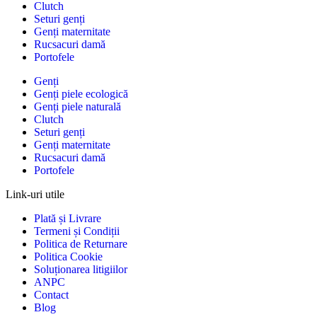
Clutch
Seturi genți
Genți maternitate
Rucsacuri damă
Portofele
Genți
Genți piele ecologică
Genți piele naturală
Clutch
Seturi genți
Genți maternitate
Rucsacuri damă
Portofele
Link-uri utile
Plată și Livrare
Termeni și Condiții
Politica de Returnare
Politica Cookie
Soluționarea litigiilor
ANPC
Contact
Blog