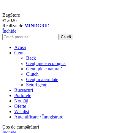
BagStore
© 2026
Realizat de
MIND
GRID
Închide
Caută
Acasă
Genți
Back
Genți piele ecologică
Genți piele naturală
Clutch
Genți maternitate
Seturi genți
Rucsacuri
Portofele
Noutăți
Oferte
Wishlist
Autentificare / Înregistrare
Coș de cumpărături
Închide