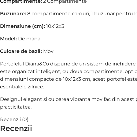
Compartimente:
2 Compartimente
Buzunare:
8 compartimente carduri,
1 buzunar pentru 
Dimensiune (cm):
10x12x3
Model:
De mana
Culoare de bază:
Mov
Portofelul Diana&Co dispune de un sistem de inchidere sig
este organizat inteligent, cu doua compartimente, op
dimensiuni compacte de 10x12x3 cm, acest portofel este p
esentialele zilnice.
Designul elegant si culoarea vibranta mov fac din acest p
practicitatea.
Recenzii (0)
Recenzii