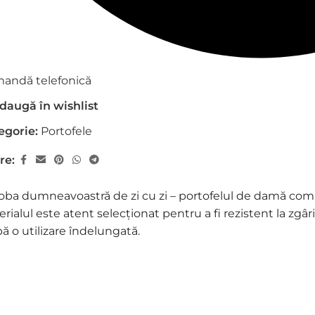
andă telefonică
daugă în wishlist
egorie:
Portofele
re:
roba dumneavoastră de zi cu zi – portofelul de damă compa
rialul este atent selecționat pentru a fi rezistent la zgâr
pă o utilizare îndelungată.