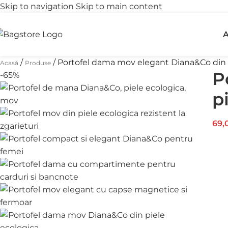
Skip to navigation
Skip to main content
Transport gratuit
R
A
peste 250 lei
î
/
/
Portofel dama mov elegant Diana&Co din 
Acasă
Produse
P
-65%
p
69,