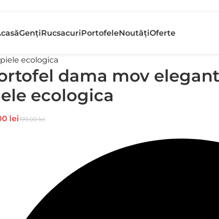
etur gratuit
Banii În
casă
Genți
Rucsacuri
Portofele
Noutăți
Oferte
n 30 de zile
Rapid
piele ecologica
ortofel dama mov elegant
iele ecologica
00
lei
199,00
lei