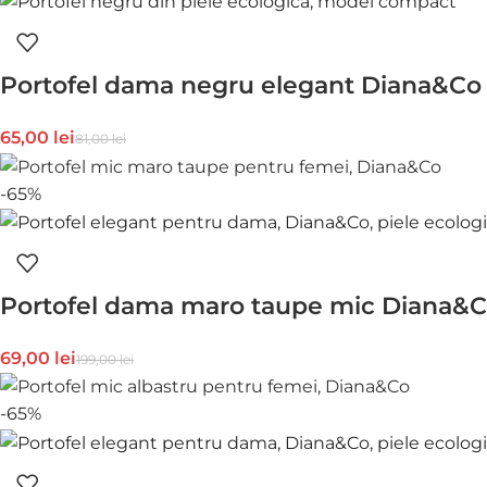
Portofel dama negru elegant Diana&Co d
65,00
lei
81,00
lei
-65%
Portofel dama maro taupe mic Diana&Co
69,00
lei
199,00
lei
-65%