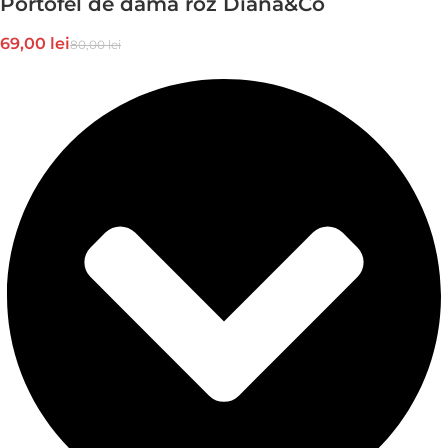
Portofel de dama roz Diana&Co
69,00
lei
80,00
lei