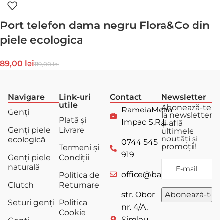
Port telefon dama negru Flora&Co din
piele ecologica
89,00
lei
119,00
lei
Navigare
Link-uri
Contact
Newsletter
utile
Abonează-te
RameiaMeira
Genți
la newsletter
Plată și
Impac S.R.L.
și află
Genți piele
Livrare
ultimele
noutăți și
ecologică
0744 545
promoții!
Termeni și
919
Genți piele
Condiții
naturală
office@bagstore.ro
Politica de
Clutch
Returnare
str. Obor
Seturi genți
Politica
nr. 4/A,
Cookie
Șimleu