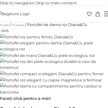
Skip to navigation
Skip to main content
Transport gratuit
Retur 
peste 250 lei
în 30 
/
/
Portofel de dama roz Diana&Co
Acasă
Produse
-14%
Faceți click pentru a mări