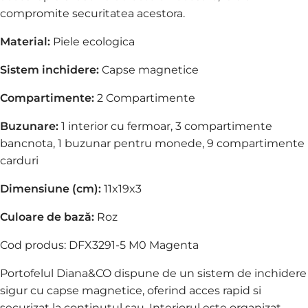
compromite securitatea acestora.
Material:
Piele ecologica
Sistem inchidere:
Capse magnetice
Compartimente:
2 Compartimente
Buzunare:
1 interior cu fermoar,
3 compartimente
bancnota,
1 buzunar pentru monede,
9 compartimente
carduri
Dimensiune (cm):
11x19x3
Culoare de bază:
Roz
Cod produs: DFX3291-5 M0 Magenta
Portofelul Diana&CO dispune de un sistem de inchidere
sigur cu capse magnetice, oferind acces rapid si
securizat la continutul sau. Interiorul este organizat