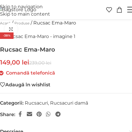
TRANSPORT GRATUIT
peste 250 lei
Skip to navigation
RETUR GRATUIT
în 30 de zile
Skip to main content
/
/
Rucsac Ema-Maro
Acasă
Produse
Faceți click pentru a mări
-38%
Rucsac Ema-Maro
149,00
lei
239,00
lei
Comandă telefonică
Adaugă în wishlist
Categorii:
Rucsacuri
,
Rucsacuri damă
Share:
Descriere