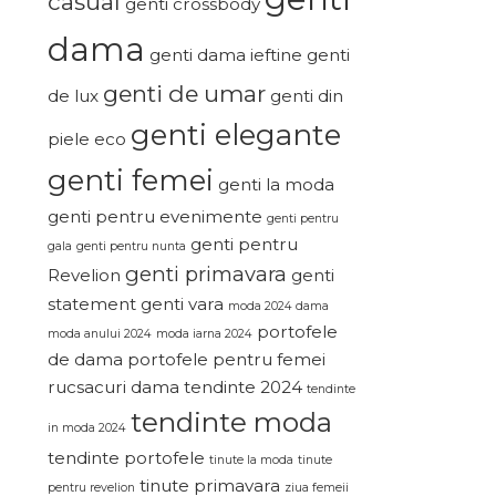
casual
genti crossbody
dama
genti dama ieftine
genti
genti de umar
de lux
genti din
genti elegante
piele eco
genti femei
genti la moda
genti pentru evenimente
genti pentru
genti pentru
gala
genti pentru nunta
genti primavara
Revelion
genti
statement
genti vara
moda 2024 dama
portofele
moda anului 2024
moda iarna 2024
de dama
portofele pentru femei
rucsacuri dama
tendinte 2024
tendinte
tendinte moda
in moda 2024
tendinte portofele
tinute la moda
tinute
tinute primavara
pentru revelion
ziua femeii