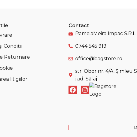
tile
Contact
RameiaMeira Impac S.R.L.
ivrare
i Condiții
0744 545 919
de Returnare
office@bagstore.ro
Cookie
str. Obor nr. 4/A, Șimleu Si
jud. Sălaj
ea litigiilor
R