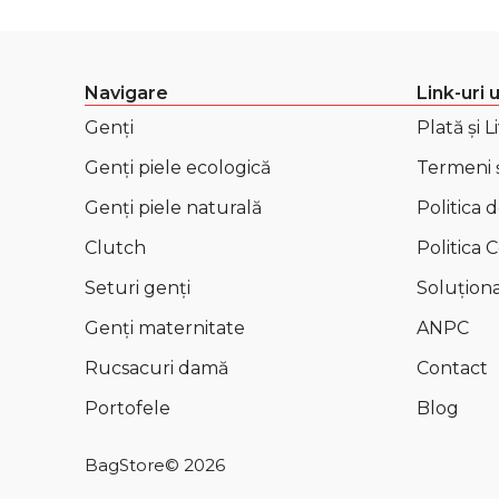
Navigare
Link-uri u
Genți
Plată și L
Genți piele ecologică
Termeni ș
Genți piele naturală
Politica 
Clutch
Politica 
Seturi genți
Soluționar
Genți maternitate
ANPC
Rucsacuri damă
Contact
Portofele
Blog
BagStore
© 2026