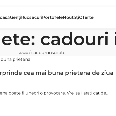
etur gratuit
Banii În
casă
Genți
Rucsacuri
Portofele
Noutăți
Oferte
n 30 de zile
Rapid
ete: cadouri 
/
cadouri inspirate
Acasă
surprinde cea mai buna prietena de ziua
poate fi uneori o provocare. Vrei sa ii arati cat de...