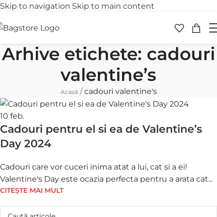
Skip to navigation
Skip to main content
Transport gratuit
Retur 
peste 250 lei
în 30 
Arhive etichete: cadouri
valentine’s
/
cadouri valentine's
Acasă
10
feb.
Cadouri pentru el si ea de Valentine’s
Day 2024
Cadouri care vor cuceri inima atat a lui, cat si a ei!
Valentine's Day este ocazia perfecta pentru a arata cat...
CITEȘTE MAI MULT