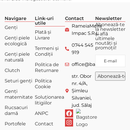
Navigare
Link-uri
Contact
Newsletter
utile
Abonează-te
RameiaMeira
Genți
la newsletter
Plată și
Impac S.R.L.
și află
Genți piele
Livrare
ultimele
noutăți și
ecologică
0744 545
promoții!
Termeni și
919
Genți piele
Condiții
naturală
office@bagstore.ro
Politica de
Clutch
Returnare
str. Obor
Seturi genți
Politica
nr. 4/A,
Cookie
Șimleu
Genți
maternitate
Soluționarea
Silvaniei,
litigiilor
jud. Sălaj
Rucsacuri
damă
ANPC
Portofele
Contact