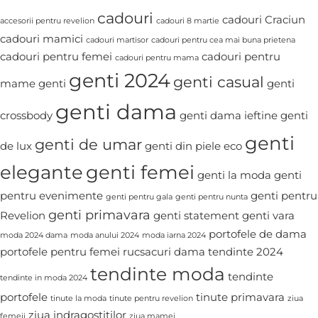
cadouri
cadouri Craciun
accesorii pentru revelion
cadouri 8 martie
cadouri mamici
cadouri martisor
cadouri pentru cea mai buna prietena
cadouri pentru femei
cadouri pentru
cadouri pentru mama
genti 2024
genti casual
mame
genti
genti
genti dama
crossbody
genti dama ieftine
genti
genti
genti de umar
de lux
genti din piele eco
elegante
genti femei
genti la moda
genti
pentru evenimente
genti pentru
genti pentru gala
genti pentru nunta
genti primavara
Revelion
genti statement
genti vara
portofele de dama
moda 2024 dama
moda anului 2024
moda iarna 2024
portofele pentru femei
rucsacuri dama
tendinte 2024
tendinte moda
tendinte
tendinte in moda 2024
portofele
tinute primavara
tinute la moda
tinute pentru revelion
ziua
ziua indragostitilor
femeii
ziua mamei