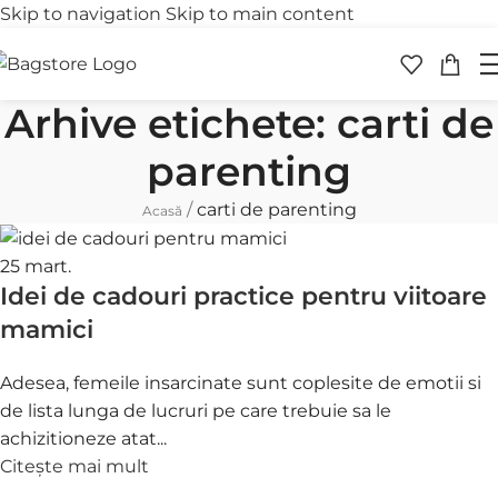
Skip to navigation
Skip to main content
Transport gratuit
Retur 
peste 250 lei
în 30 
Arhive etichete: carti de
parenting
/
carti de parenting
Acasă
25
mart.
Idei de cadouri practice pentru viitoare
mamici
Adesea, femeile insarcinate sunt coplesite de emotii si
de lista lunga de lucruri pe care trebuie sa le
achizitioneze atat...
Citește mai mult