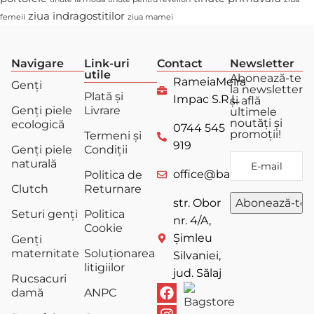
ziua indragostitilor
femeii
ziua mamei
Navigare
Link-uri
Contact
Newsletter
utile
Abonează-te
RameiaMeira
Genți
la newsletter
Plată și
Impac S.R.L.
și află
Genți piele
Livrare
ultimele
noutăți și
ecologică
0744 545
promoții!
Termeni și
919
Genți piele
Condiții
naturală
office@bagstore.ro
Politica de
Clutch
Returnare
str. Obor
Seturi genți
Politica
nr. 4/A,
Cookie
Șimleu
Genți
maternitate
Soluționarea
Silvaniei,
litigiilor
jud. Sălaj
Rucsacuri
damă
ANPC