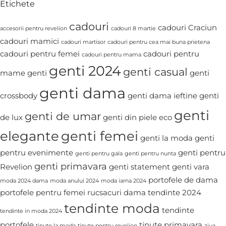
Etichete
cadouri
cadouri Craciun
accesorii pentru revelion
cadouri 8 martie
cadouri mamici
cadouri martisor
cadouri pentru cea mai buna prietena
cadouri pentru femei
cadouri pentru
cadouri pentru mama
genti 2024
genti casual
mame
genti
genti
genti dama
crossbody
genti dama ieftine
genti
genti
genti de umar
de lux
genti din piele eco
elegante
genti femei
genti la moda
genti
pentru evenimente
genti pentru
genti pentru gala
genti pentru nunta
genti primavara
Revelion
genti statement
genti vara
portofele de dama
moda 2024 dama
moda anului 2024
moda iarna 2024
portofele pentru femei
rucsacuri dama
tendinte 2024
tendinte moda
tendinte
tendinte in moda 2024
portofele
tinute primavara
tinute la moda
tinute pentru revelion
ziua