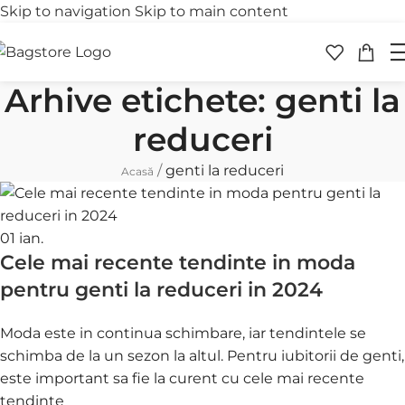
Skip to navigation
Skip to main content
Transport gratuit
Retur 
peste 250 lei
în 30 
Arhive etichete: genti la
reduceri
/
genti la reduceri
Acasă
01
ian.
Cele mai recente tendinte in moda
pentru genti la reduceri in 2024
Moda este in continua schimbare, iar tendintele se
schimba de la un sezon la altul. Pentru iubitorii de genti,
este important sa fie la curent cu cele mai recente
tendinte