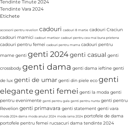
Tendinte Tinute 2024
Tendinte Vara 2024
Etichete
cadouri
cadouri Craciun
accesorii pentru revelion
cadouri 8 martie
cadouri mamici
cadouri martisor
cadouri pentru cea mai buna prietena
cadouri pentru femei
cadouri pentru
cadouri pentru mama
genti 2024
genti casual
mame
genti
genti
genti dama
crossbody
genti dama ieftine
genti
genti
genti de umar
de lux
genti din piele eco
elegante
genti femei
genti la moda
genti
pentru evenimente
genti pentru
genti pentru gala
genti pentru nunta
genti primavara
Revelion
genti statement
genti vara
portofele de dama
moda 2024 dama
moda anului 2024
moda iarna 2024
portofele pentru femei
rucsacuri dama
tendinte 2024