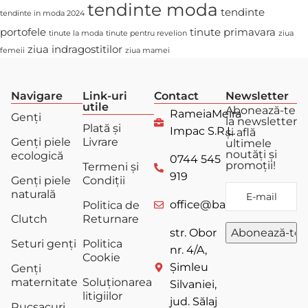
tendinte moda
tendinte
tendinte in moda 2024
portofele
tinute primavara
tinute la moda
tinute pentru revelion
ziua
ziua indragostitilor
femeii
ziua mamei
Navigare
Link-uri
Contact
Newsletter
utile
Abonează-te
RameiaMeira
Genți
la newsletter
Plată și
Impac S.R.L.
și află
Genți piele
Livrare
ultimele
noutăți și
ecologică
0744 545
promoții!
Termeni și
919
Genți piele
Condiții
naturală
office@bagstore.ro
Politica de
Clutch
Returnare
str. Obor
Seturi genți
Politica
nr. 4/A,
Cookie
Șimleu
Genți
maternitate
Soluționarea
Silvaniei,
litigiilor
jud. Sălaj
Rucsacuri