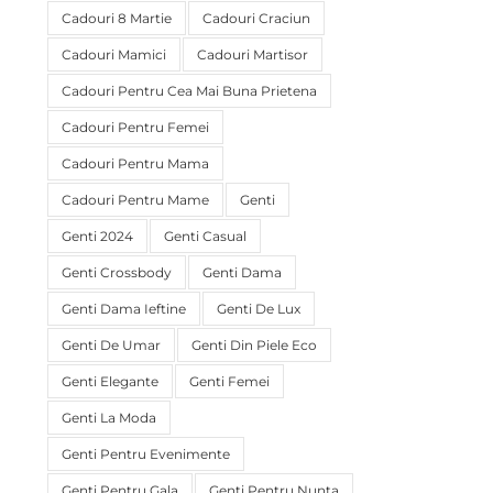
Cadouri 8 Martie
Cadouri Craciun
Cadouri Mamici
Cadouri Martisor
Cadouri Pentru Cea Mai Buna Prietena
Cadouri Pentru Femei
Cadouri Pentru Mama
Cadouri Pentru Mame
Genti
Genti 2024
Genti Casual
Genti Crossbody
Genti Dama
Genti Dama Ieftine
Genti De Lux
Genti De Umar
Genti Din Piele Eco
Genti Elegante
Genti Femei
Genti La Moda
Genti Pentru Evenimente
Genti Pentru Gala
Genti Pentru Nunta