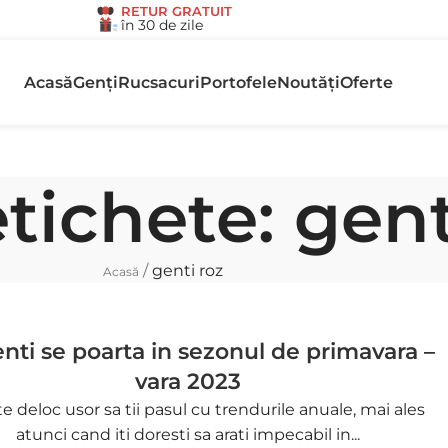
RETUR GRATUIT
în 30 de zile
Acasă
Genți
Rucsacuri
Portofele
Noutăți
Oferte
tichete: gent
/
genti roz
Acasă
nti se poarta in sezonul de primavara –
vara 2023
e deloc usor sa tii pasul cu trendurile anuale, mai ales
atunci cand iti doresti sa arati impecabil in...