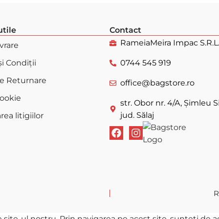
utile
Contact
RameiaMeira Impac S.R.L
ivrare
i Condiții
0744 545 919
de Returnare
office@bagstore.ro
Cookie
str. Obor nr. 4/A, Șimleu Si
jud. Sălaj
ea litigiilor
R
te-ul nostru. Prin navigarea pe acest site, sunteți de aco