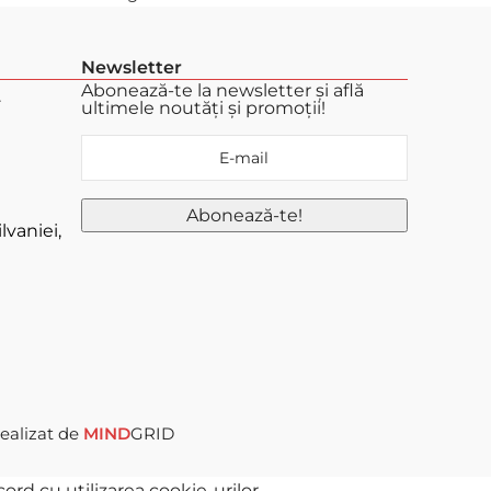
Newsletter
Abonează-te la newsletter și află
.
ultimele noutăți și promoții!
lvaniei,
ealizat de
MIND
GRID
rd cu utilizarea cookie-urilor.