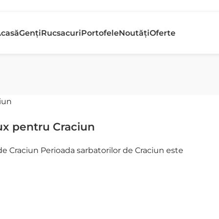
etur gratuit
Banii În
casă
Genți
Rucsacuri
Portofele
Noutăți
Oferte
n 30 de zile
Rapid
lux pentru Craciun
de Craciun Perioada sarbatorilor de Craciun este