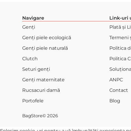
Navigare
Link-uri 
Genți
Plată și L
Genți piele ecologică
Termeni ș
Genți piele naturală
Politica 
Clutch
Politica 
Seturi genți
Soluționar
Genți maternitate
ANPC
Rucsacuri damă
Contact
Portofele
Blog
BagStore
© 2026
Folosim cookie-uri pentru a vă îmbunătăți experiența pe si