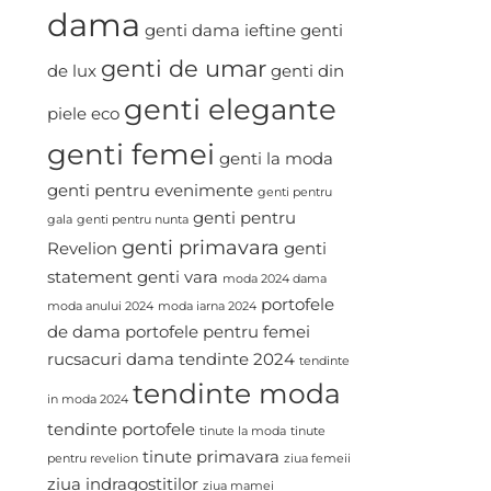
dama
genti dama ieftine
genti
genti de umar
de lux
genti din
genti elegante
piele eco
genti femei
genti la moda
genti pentru evenimente
genti pentru
genti pentru
gala
genti pentru nunta
genti primavara
Revelion
genti
statement
genti vara
moda 2024 dama
portofele
moda anului 2024
moda iarna 2024
de dama
portofele pentru femei
rucsacuri dama
tendinte 2024
tendinte
tendinte moda
in moda 2024
tendinte portofele
tinute la moda
tinute
tinute primavara
pentru revelion
ziua femeii
ziua indragostitilor
ziua mamei