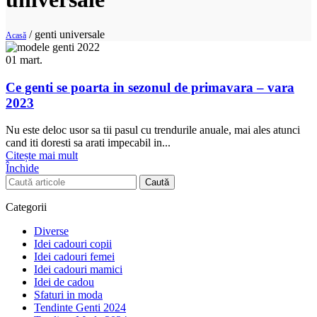
/
genti universale
Acasă
01
mart.
Ce genti se poarta in sezonul de primavara – vara
2023
Nu este deloc usor sa tii pasul cu trendurile anuale, mai ales atunci
cand iti doresti sa arati impecabil in...
Citește mai mult
Închide
Caută
Categorii
Diverse
Idei cadouri copii
Idei cadouri femei
Idei cadouri mamici
Idei de cadou
Sfaturi in moda
Tendinte Genti 2024