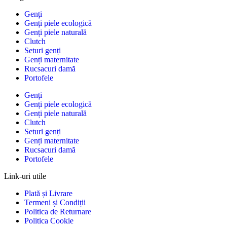
Genți
Genți piele ecologică
Genți piele naturală
Clutch
Seturi genți
Genți maternitate
Rucsacuri damă
Portofele
Genți
Genți piele ecologică
Genți piele naturală
Clutch
Seturi genți
Genți maternitate
Rucsacuri damă
Portofele
Link-uri utile
Plată și Livrare
Termeni și Condiții
Politica de Returnare
Politica Cookie