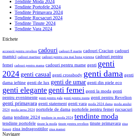
Tendinte Moda 2024
Tendinte Portofele 2024
Tendinte Primavara 2024
Tendinte Rucsacuri 2024
Tendinte Tinute 2024
Tendinte Vara 2024
Etichete
cadouri
cadouri Craciun
cadouri
accesorii pentru revelion
cadouri 8 martie
mamici
cadouri pentru
cadouri martisor
cadouri pentru cea mai buna prietena
genti
femei
cadouri pentru mame
genti
cadouri pentru mama
genti dama
2024
genti casual
genti crossbody
genti
genti de umar
dama ieftine
genti de lux
genti din piele eco
genti elegante
genti femei
genti la moda
genti
pentru evenimente
genti pentru Revelion
genti pentru gala
genti pentru nunta
genti primavara
genti statement
genti vara
moda 2024 dama
moda anului
portofele de dama
portofele pentru femei
rucsacuri
2024
moda iarna 2024
tendinte moda
dama
tendinte 2024
tendinte in moda 2024
tendinte portofele
tinute primavara
tinute la moda
tinute pentru revelion
ziua
ziua indragostitilor
femeii
ziua mamei
Navigare