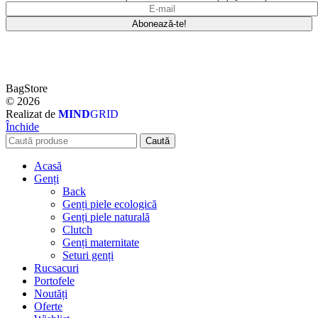
BagStore
© 2026
Realizat de
MIND
GRID
Închide
Caută
Acasă
Genți
Back
Genți piele ecologică
Genți piele naturală
Clutch
Genți maternitate
Seturi genți
Rucsacuri
Portofele
Noutăți
Oferte