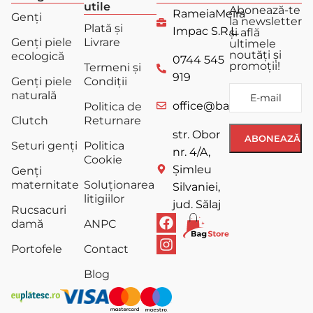
utile
Abonează-te
RameiaMeira
Genți
la newsletter
Plată și
Impac S.R.L.
și află
Genți piele
Livrare
ultimele
noutăți și
ecologică
0744 545
promoții!
Termeni și
919
Genți piele
Condiții
naturală
office@bagstore.ro
Politica de
Clutch
Returnare
str. Obor
Seturi genți
Politica
nr. 4/A,
Cookie
Șimleu
Genți
maternitate
Soluționarea
Silvaniei,
litigiilor
jud. Sălaj
Rucsacuri
damă
ANPC
Portofele
Contact
Blog