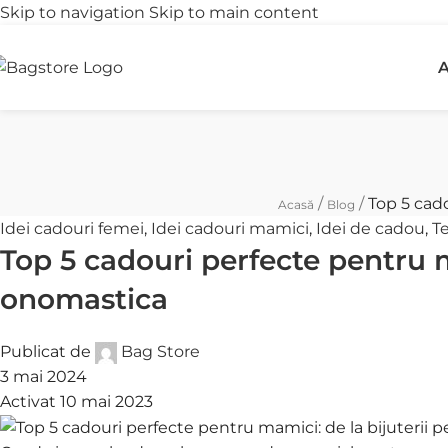
Skip to navigation
Skip to main content
Transport gratuit
R
A
peste 250 lei
î
/
/
Top 5 cad
Acasă
Blog
Idei cadouri femei
,
Idei cadouri mamici
,
Idei de cadou
,
T
Top 5 cadouri perfecte pentru 
onomastica
Publicat de
Bag Store
3 mai 2024
Activat 10 mai 2023