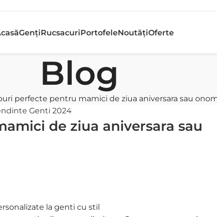
etur gratuit
Banii În
casă
Genți
Rucsacuri
Portofele
Noutăți
Oferte
n 30 de zile
Rapid
Blog
ouri perfecte pentru mamici de ziua aniversara sau onom
endinte Genti 2024
mamici de ziua aniversara sau