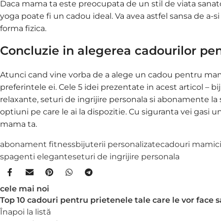
Daca mama ta este preocupata de un stil de viata sanato
yoga poate fi un cadou ideal. Va avea astfel sansa de a-
forma fizica.
Concluzie in alegerea cadourilor pe
Atunci cand vine vorba de a alege un cadou pentru mama 
preferintele ei. Cele 5 idei prezentate in acest articol – 
relaxante, seturi de ingrijire personala si abonamente la
optiuni pe care le ai la dispozitie. Cu siguranta vei gasi
mama ta.
abonament fitness
bijuterii personalizate
cadouri mamic
spa
genti elegante
seturi de ingrijire personala
cele mai noi
Top 10 cadouri pentru prietenele tale care le vor face
Înapoi la listă