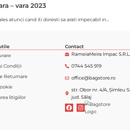
ara – vara 2023
es atunci cand iti doresti sa arati impecabil in...
utile
Contact
RameiaMeira Impac S.R.L
ivrare
i Condiții
0744 545 919
de Returnare
office@bagstore.ro
Cookie
str. Obor nr. 4/A, Șimleu Si
jud. Sălaj
ea litigiilor