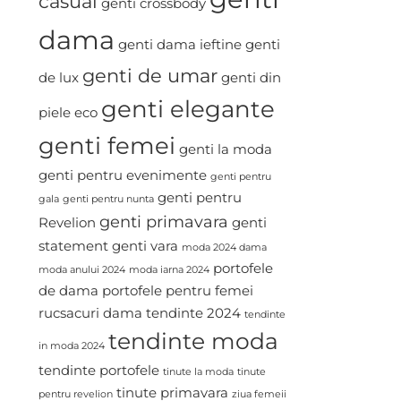
casual
genti crossbody
dama
genti dama ieftine
genti
genti de umar
de lux
genti din
genti elegante
piele eco
genti femei
genti la moda
genti pentru evenimente
genti pentru
genti pentru
gala
genti pentru nunta
genti primavara
Revelion
genti
statement
genti vara
moda 2024 dama
portofele
moda anului 2024
moda iarna 2024
de dama
portofele pentru femei
rucsacuri dama
tendinte 2024
tendinte
tendinte moda
in moda 2024
tendinte portofele
tinute la moda
tinute
tinute primavara
pentru revelion
ziua femeii