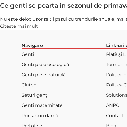
Ce genti se poarta in sezonul de primav
Nu este deloc usor sa tii pasul cu trendurile anuale, mai al
Citește mai mult
Navigare
Link-uri 
Genți
Plată și L
Genți piele ecologică
Termeni ș
Genți piele naturală
Politica 
Clutch
Politica 
Seturi genți
Soluționar
Genți maternitate
ANPC
Rucsacuri damă
Contact
Portofele
Blog