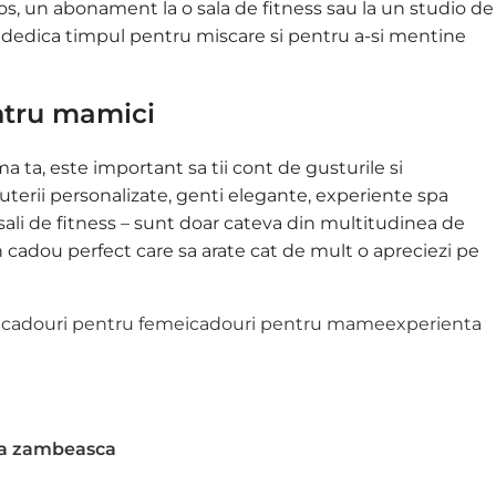
s, un abonament la o sala de fitness sau la un studio de
si dedica timpul pentru miscare si pentru a-si mentine
ntru mamici
ta, este important sa tii cont de gusturile si
bijuterii personalizate, genti elegante, experiente spa
 sali de fitness – sunt doar cateva din multitudinea de
 un cadou perfect care sa arate cat de mult o apreciezi pe
i
cadouri pentru femei
cadouri pentru mame
experienta
 sa zambeasca